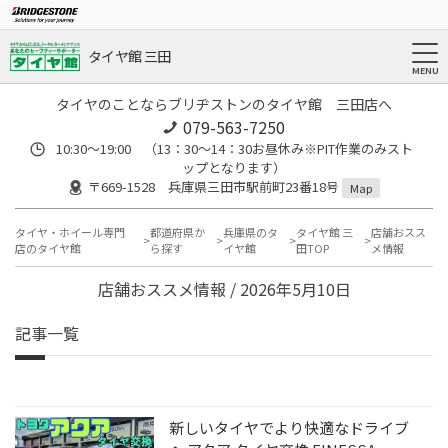
タイヤ館 三田
タイヤのことならブリヂストンのタイヤ館 三田店へ
079-563-7250
10:30～19:00 （13：30～14：30お昼休み※PIT作業のみスト
ップとなります）
〒669-1528 兵庫県三田市駅前町23番18号
Map
タイヤ・ホイール専門
都道府県か
兵庫県のタ
タイヤ館 三
店舗おスス
店のタイヤ館
ら探す
イヤ館
田TOP
メ情報
店舗おススメ情報 / 2026年5月10日
記事一覧
新しいタイヤでより快適なドライブ