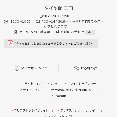
タイヤ館 三田
079-563-7250
10:30～19:00 （13：30～14：30お昼休み※PIT作業のみスト
ップとなります）
〒669-1528 兵庫県三田市駅前町23番18号
Map
タイヤ館について
お客様の声
サイトマップ
リンク
プライバシーポリシー
サイトポリシー
特定整備に関する弊社取組について
企業情報
タイヤ点検・安全点検/タイヤ履き替え/オイル交換/その他
ブリヂストンタイヤサイト
ブリヂストンホイールサイト
ピット作業の予約
オンラインストア