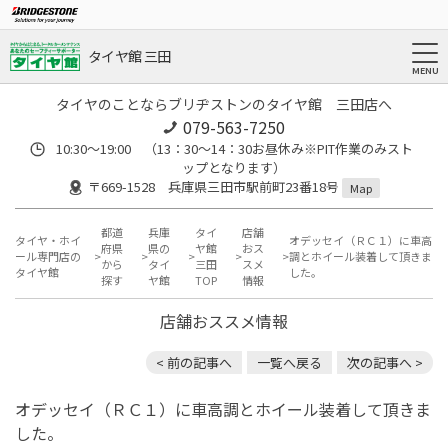
タイヤ館 三田
タイヤのことならブリヂストンのタイヤ館 三田店へ
079-563-7250
10:30～19:00 （13：30～14：30お昼休み※PIT作業のみスト
ップとなります）
〒669-1528 兵庫県三田市駅前町23番18号
Map
都道
兵庫
タイ
店舗
タイヤ・ホイ
オデッセイ（ＲＣ１）に車高
府県
県の
ヤ館
おス
ール専門店の
調とホイール装着して頂きま
から
タイ
三田
スメ
タイヤ館
した。
探す
ヤ館
TOP
情報
店舗おススメ情報
< 前の記事へ
一覧へ戻る
次の記事へ >
オデッセイ（ＲＣ１）に車高調とホイール装着して頂きま
した。