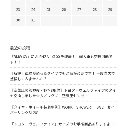
23
24
25
26
27
28
29
30
31
最近の投稿
『BMW X3』に ALENZA LX100 を装着！ 輸入車も交換可能で
す！！
【解説】車検が通ったタイヤでも注意が必要です！ 一度当店で
点検してみませんか？
【空気圧の監視役・TPMS取付】トヨタ・ヴェルファイアのタイ
ヤ交換しました☆彡／レグノ 空気圧センサー
【タイヤ・ホイール装着事例】WORK SHCWERT SG2 セイ
バーリングSL201
『トヨタ ヴェルファイア』サイズのお手頃商品ありますよ！！