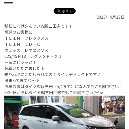
2015年4月12日
移転に向け進んでいる新三田店です！
常連のお客様に
ＴＥＩＮ フレックスＡ
ＴＥＩＮ ＥＤＦＣ
ウェッズ レオニスＶＸ
225/45Ｒ18 レグノＧＲ－ＸＩ
一気にビシッと！
装着いただきました♪
乗り心地にこだわられての１８インチセレクトです♪
決まってますね～♪
お車の事はタイヤ館新三田（5/4まで）になんでもご相談下さい！
5/30日からはタイヤ館三田に何でもご相談下さい(^^)v