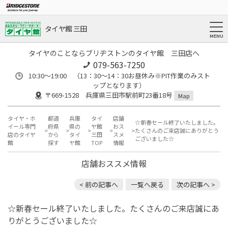
タイヤ館 三田
タイヤのことならブリヂストンのタイヤ館 三田店へ
079-563-7250
10:30～19:00 （13：30～14：30お昼休み※PIT作業のみスト
ップとなります）
〒669-1528 兵庫県三田市駅前町23番18号
Map
タイヤ・ホ
都道
兵庫
タイ
店舗
☆新春セール終了いたしました。
イール専門
府県
県の
ヤ館
おス
たくさんのご来店誠にありがとう
店のタイヤ
から
タイ
三田
スメ
ございました☆
館
探す
ヤ館
TOP
情報
店舗おススメ情報
< 前の記事へ
一覧へ戻る
次の記事へ >
☆新春セール終了いたしました。たくさんのご来店誠にあ
りがとうございました☆