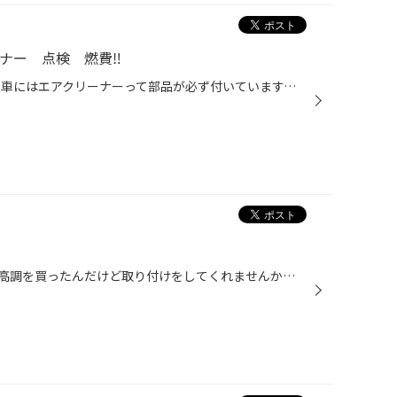
リナー 点検 燃費‼️
車のマスクは交換していますか？ 車にはエアクリーナーって部品が必ず付いています。 普段から皆さんが使っているマスクもだんだん汚れてきますよね_(:3 」∠)_ 汚れる→マスクが詰まる→息苦しく→動くのにカロリーを沢山使う→燃費が悪い‼️‼️ って事になるんです。 まず車は！ エンジンルームを開けて ...
良く・・・・お電話で、中古の車高調を買ったんだけど取り付けをしてくれませんか？(*'▽') って電話が掛かってくるんですが・・・・・ 取り付けはいたしません！絶対！ 例えば、ロックシートが固着していたり、シートリングが無くなっていたり、減衰力がなかったり、 こちらが悪いわけではないんで...