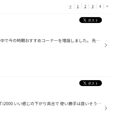
<
1
2
3
4
>
店内をプチ改装致しました。 その中で今の時期おすすめコーナーを増設しました。 先日ご案内させて頂きましたKIDベルトやミニ加湿器でお子様も快適にお過ごし出来ます。 今回のおすすめは スマホホルダーです。 このホルダーを普通に使うも良し！ もう一つは使わなくなったスマホのカメラ機能を使っ...
足廻りもかわってます。 RSーRのTi2000 いい感じの下がり具合で 使い勝手は良いそうです。