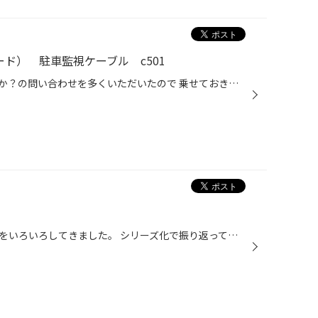
ード） 駐車監視ケーブル c501
お客様から中身はどうなってるのか？の問い合わせを多くいただいたので 乗せておきます。 電源ケーブルは、常時電源、ACC、アースとドライブレコーダーにいくミニUSBプラグの 配線ケーブルが付属しています。 本体にディップスイッチが在りこれ操作して、時間やクローズ電圧を決めます。 本体操作で...
常連さんの大切な愛車のサポートをいろいろしてきました。 シリーズ化で振り返ってみますねー！ マフラー装着です。 いい感じの出口の色&形&サウンド‼️ オーナーさんお気に入りの一点です。