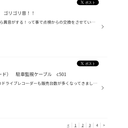
 ゴリゴリ音！！
今回はお客様より右のフロントから異音がする！って事で点検からの交換をさせていただきました。 現象としては左右にハンドルを切るとゴリゴリ音がするそうです。 しかも止まっている時によく音がするそうです。 ホンダ車でローダウンしてると良く在る事みたいですね。 まずはストラット本体を車体...
ード） 駐車監視ケーブル c501
hp （ヒューレッドパッカード）のドライブレコーダーも販売台数が多くなってきましたね。 ただ、この駐車監視ケーブルが大欠品してるみたいです‼️‼️ せっかくつけるならとお客様に言われることも多いのが現状ですね。 当店も2WEEKかかって入庫しました( ^ω^ ) 中国製みたいですが、最近の部品は中国...
<
1
2
3
4
>