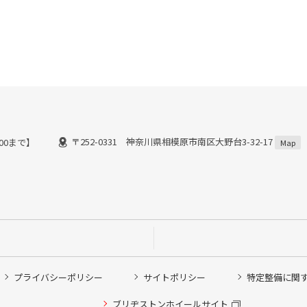
〒252-0331 神奈川県相模原市南区大野台3-32-17
:00まで】
Map
プライバシーポリシー
サイトポリシー
特定整備に関
他ピット作業の予約
ブリヂストンホイールサイト
希望のクローク契約会員の方はこちらを選択ください