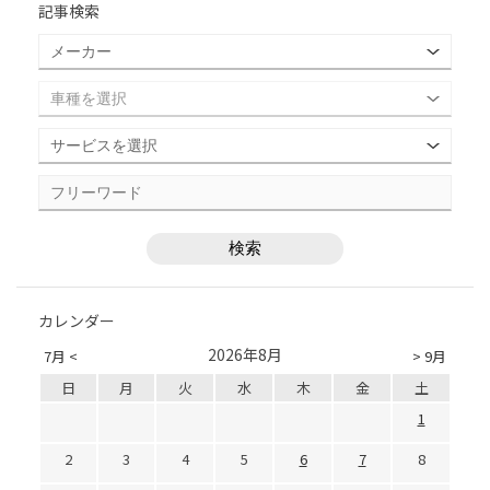
記事検索
カレンダー
2026年8月
7月 <
> 9月
日
月
火
水
木
金
土
1
2
3
4
5
6
7
8