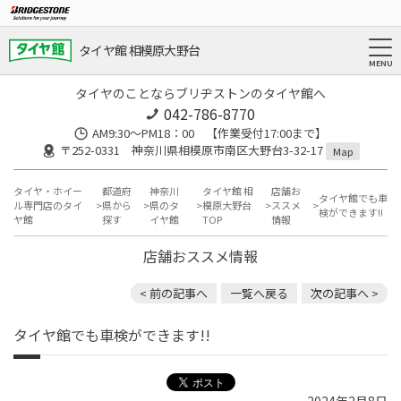
タイヤ館 相模原大野台
タイヤのことならブリヂストンのタイヤ館へ
042-786-8770
AM9:30～PM18：00 【作業受付17:00まで】
〒252-0331 神奈川県相模原市南区大野台3-32-17
Map
タイヤ・ホイー
都道府
神奈川
タイヤ館 相
店舗お
タイヤ館でも車
ル専門店のタイ
県から
県のタ
模原大野台
ススメ
検ができます!!
ヤ館
探す
イヤ館
TOP
情報
店舗おススメ情報
< 前の記事へ
一覧へ戻る
次の記事へ >
タイヤ館でも車検ができます!!