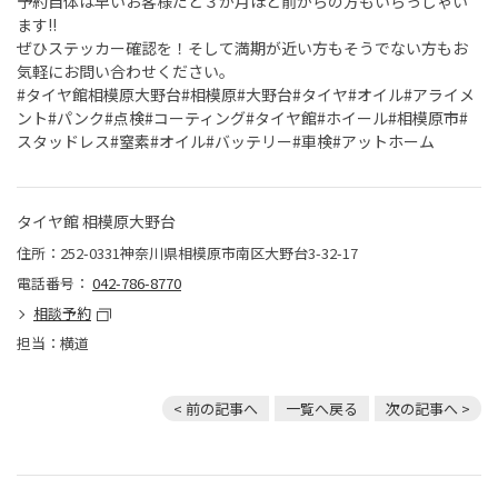
予約自体は早いお客様だと３か月ほど前からの方もいらっしゃい
ます!!
ぜひステッカー確認を！そして満期が近い方もそうでない方もお
気軽にお問い合わせください。
#タイヤ館相模原大野台#相模原#大野台#タイヤ#オイル#アライメ
ント#パンク#点検#コーティング#タイヤ館#ホイール#相模原市#
スタッドレス#窒素#オイル#バッテリー#車検#アットホーム
タイヤ館 相模原大野台
住所：252-0331神奈川県相模原市南区大野台3-32-17
電話番号：
042-786-8770
相談予約
担当：横道
< 前の記事へ
一覧へ戻る
次の記事へ >