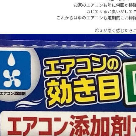
お家のエアコンも年に何回か掃
カビてくると臭いがして
これからは車のエアコンも定期的にお掃除し
冷えが悪く感じたら