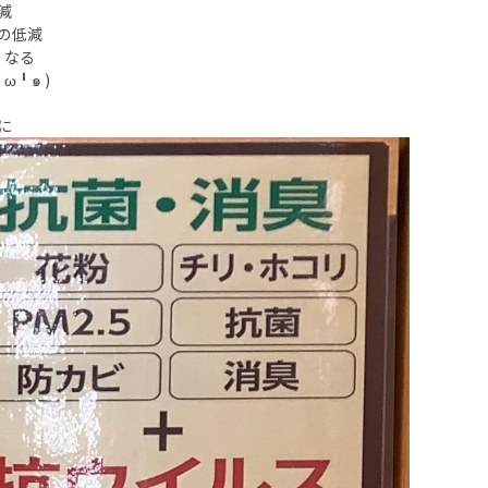
減
の低減
くなる
╹๑ )
に