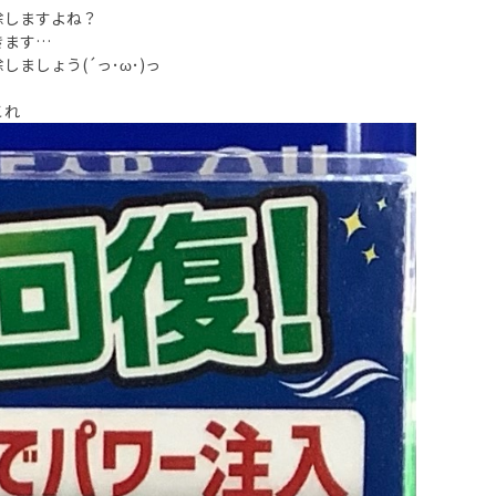
除しますよね？
きます…
ましょう(´っ･ω･)っ
これ