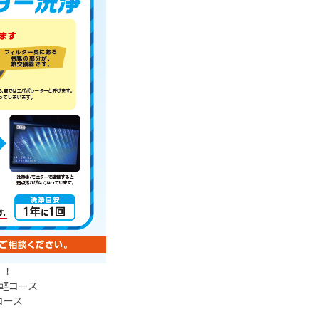
！！
軽コース
コース