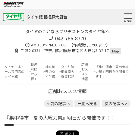
タイヤ館 相模原大野台
タイヤのことならブリヂストンのタイヤ館へ
042-786-8770
AM9:30～PM18：00 【作業受付17:00まで】
〒252-0331 神奈川県相模原市南区大野台3-32-17
Map
都道
店舗
タイヤ・ホイ
神奈川
タイヤ館
『集中得市 夏の大総
府県
おス
ール専門店の
県のタ
相模原大
力祭』明日から開催で
から
スメ
タイヤ館
イヤ館
野台TOP
す！！
探す
情報
店舗おススメ情報
< 前の記事へ
一覧へ戻る
次の記事へ >
『集中得市 夏の大総力祭』明日から開催です！！