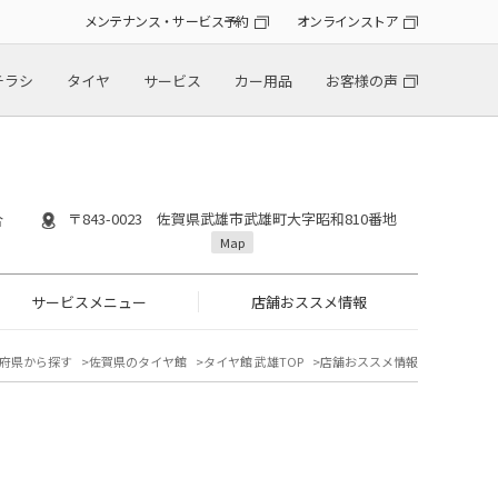
メンテナンス・サービス予約
オンラインストア
チラシ
タイヤ
サービス
カー用品
お客様の声
〒843-0023 佐賀県武雄市武雄町大字昭和810番地
合
Map
サービスメニュー
店舗おススメ情報
府県から探す
佐賀県のタイヤ館
タイヤ館 武雄TOP
店舗おススメ情報