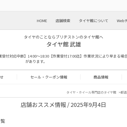
HOME
店舗検索
タイヤ館について
Web
タイヤのことならブリヂストンのタイヤ館へ
タイヤ館 武雄
:00※作業受付対応中断】14:00～18:30【作業受付17:00迄】作業状況により早まる場
があります。
せ
セール・クーポン情報
商品情報
タイヤ・ホイール専門店のタイヤ館
都道
店舗おススメ情報 / 2025年9月4日
一覧