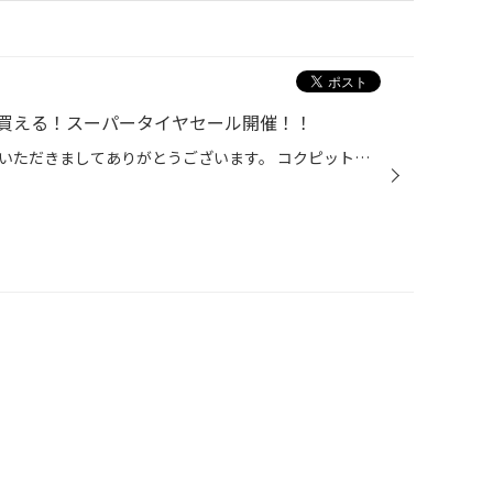
買える！スーパータイヤセール開催！！
こんにちは、いつも当店をご利用いただきましてありがとうございます。 コクピット・タイヤ館では、ブリヂストンタイヤをお得に買える！ スーパータイヤセールを開催いたします！ ブリヂストンのタイヤを4本ご購入で最大20,000OFF！ タイヤをお得にご購入頂けるチャンスです！ 夏タイヤの交換やスタ...