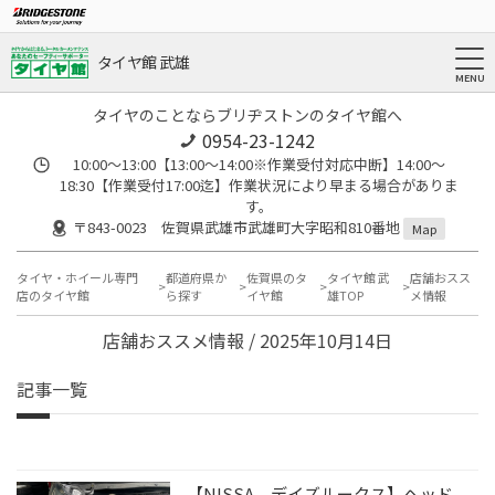
タイヤ館 武雄
タイヤのことならブリヂストンのタイヤ館へ
0954-23-1242
10:00～13:00【13:00～14:00※作業受付対応中断】14:00～
18:30【作業受付17:00迄】作業状況により早まる場合がありま
す。
〒843-0023 佐賀県武雄市武雄町大字昭和810番地
Map
タイヤ・ホイール専門
都道府県か
佐賀県のタ
タイヤ館 武
店舗おスス
店のタイヤ館
ら探す
イヤ館
雄TOP
メ情報
店舗おススメ情報 / 2025年10月14日
記事一覧
【NISSA デイズルークス】ヘッド