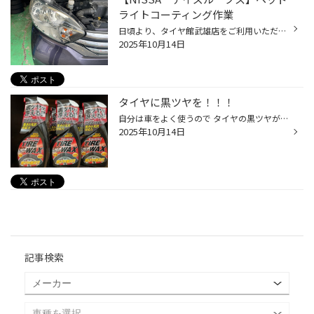
ライトコーティング作業
日頃より、タイヤ館武雄店をご利用いただきありがとうございます。 (WEB掲載をご快諾いただきましたK様、大変感謝しております。) おクルマ：【NISSAN デイズルークス】 作業内容：ヘッドライト磨き・コーティング作業 今回は、ヘッドライト磨きとコーティングを実施！！！ Before After タイヤ館武...
2025年10月14日
タイヤに黒ツヤを！！！
自分は車をよく使うので タイヤの黒ツヤがなくなっていくのが かなり気になっていたんです。 けれど、「BRIDGESTONE タイヤワックス」 に出会って、解決しました＼(^^)／ さ・ら・に！！ タイヤワックスを付けることでタイヤの汚れや、 色褪せを解消したり、タイヤのゴムが硬くなる劣化が原因のひび...
2025年10月14日
記事検索