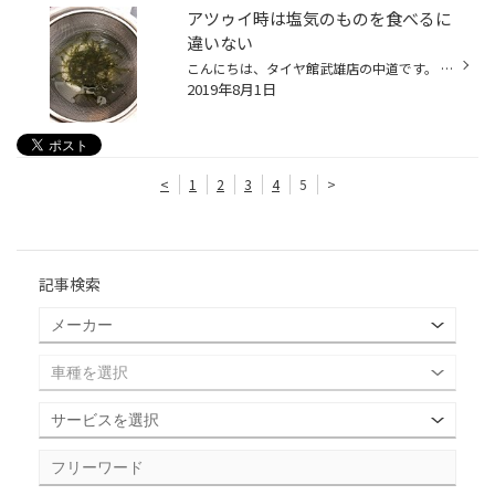
アツゥイ時は塩気のものを食べるに
違いない
こんにちは、タイヤ館武雄店の中道です。 毎日汗を大量にかいて仕事をしてます中道です。暑苦しいですがご了承下さいませ。 汗をかくと塩分が必要！ 実家からのお土産で 沖縄産の海ぶどうが届きました！ お水に浸すと生きてるかのようにうねうね動きます。 お味はあまり感じなかったですが磯っぽい...
2019年8月1日
<
1
2
3
4
5
>
記事検索