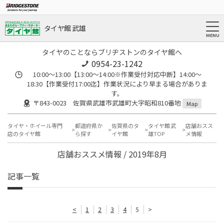
タイヤ館 武雄
タイヤのことならブリヂストンのタイヤ館へ
0954-23-1242
10:00～13:00【13:00～14:00※作業受付対応中断】14:00～
18:30【作業受付17:00迄】作業状況により早まる場合がありま
す。
〒843-0023 佐賀県武雄市武雄町大字昭和810番地
Map
タイヤ・ホイール専門
都道府県か
佐賀県のタ
タイヤ館 武
店舗おスス
店のタイヤ館
ら探す
イヤ館
雄TOP
メ情報
店舗おススメ情報 / 2019年8月
記事一覧
<
1
2
3
4
5
>