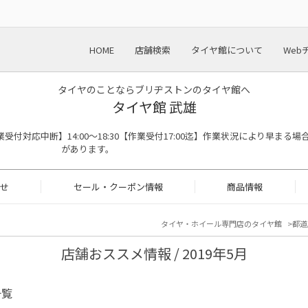
HOME
店舗検索
タイヤ館について
Web
タイヤのことならブリヂストンのタイヤ館へ
タイヤ館 武雄
:00※作業受付対応中断】14:00～18:30【作業受付17:00迄】作業状況により早まる場
があります。
せ
セール・クーポン情報
商品情報
タイヤ・ホイール専門店のタイヤ館
都道
店舗おススメ情報 / 2019年5月
一覧