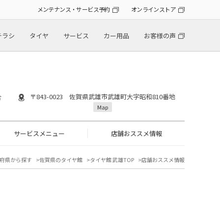
メンテナンス・サービス予約
オンラインストア
チラシ
タイヤ
サービス
カー用品
お客様の声
〒843-0023 佐賀県武雄市武雄町大字昭和810番地
合
Map
サービスメニュー
店舗おススメ情報
府県から探す
佐賀県のタイヤ館
タイヤ館 武雄TOP
店舗おススメ情報