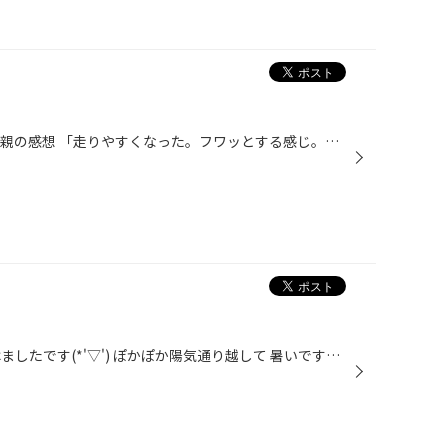
母親のタイヤ交換その後です。 母親の感想 「走りやすくなった。フワッとする感じ。」 とのことです。 タイヤはあまり気にしてなさそうなので 「わからない」と言われないか心配でしたが、大満足だったので良かったです。 佐賀県 武雄市 で タイヤ交換 なら！ タイヤ館 武雄 で！ アライメン...
こんにちは！ タイヤ館武雄店のはましたです(*'▽') ぽかぽか陽気通り越して 暑いですね(;・∀・) まだまだGW中ですが！！ タイヤ館武雄店では4月２０日から５月６日まで お買い物2.160円ごとに１枚 任天堂のスウィッチが当たる抽選券を配布しています。 さらに！！！ タイヤ館アプリ登録と、店頭にて...