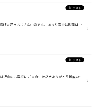
こんにちは、タイヤ館武雄店の唐揚げ大好きおじさん中道です。 あまり家では料理は作らないのですが一度唐揚げは作ってみたかったので作ってみた！ 材料いれてタッパーを揉み揉みします。 そして1時間寝かしつけて…170度の油へダイブ… 完成！(焦げてやがる… 味は普通でした！(焦げてるとこ苦い… ま...
タイヤ館武雄店の橋口です。 先月は沢山のお客様に ご来店いただきありがとう御座いました 今月も頑張りま〜す‼️ さてさて、3月から製作やってる GT-Ｒあまり進んでません・・・ 今回は、フロントバンパーにリップ？ みたいなスポイラー取り付け リアバンパーにも取り付け〜 そろそろ完成と思いきや...