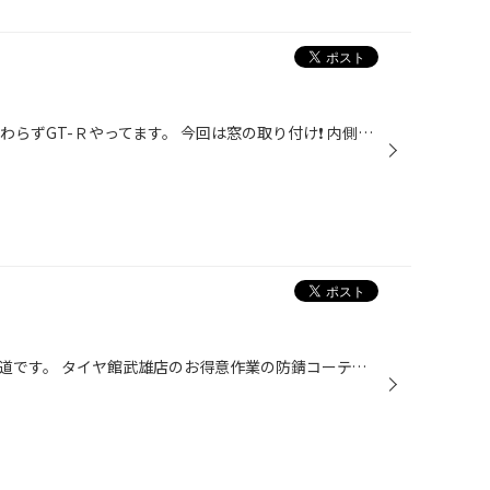
タイヤ館武雄店の橋口です。 相変わらずGT-Ｒやってます。 今回は窓の取り付け❗️ 内側からの接着❗️ 簡単そうな作業ですが、実は奥が深い 模型によっては、フロント側を合わせると、リアが合わなかったり サイドの方が浮いたりと、意外と 難しいんです‼️ ホコリも着いたら目立つし、 なにかと面倒...
こんにちは、タイヤ館武雄店の中道です。 タイヤ館武雄店のお得意作業の防錆コーティング！ 今回はマフラー交換をされたお客様が純正マフラーを処分との事でマフラー防錆の効果がいかがなものかと施工してみた！ 表面を削って…右半分に防錆剤を塗りたくりました！今はまだどちらも錆てはいませんが...