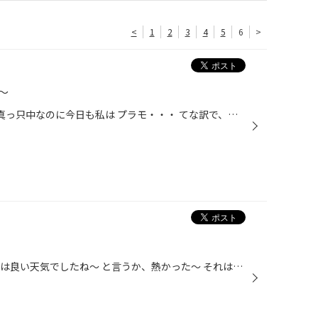
<
1
2
3
4
5
6
>
〜
タイヤ館武雄店の橋口です。 GW真っ只中なのに今日も私は プラモ・・・ てな訳で、ヘッドライト組み立てました 正直 出来が悪いっす ライトとバンパーの形状まったく 合ってません・・・ クリアパーツとバンパー本当に 合わない・・・ しょうがないからコレで進めます おそらく、後期バンパーだから...
タイヤ館武雄店の橋口です。 今日は良い天気でしたね〜 と言うか、熱かった〜 それはさておき、GT-Ｒ またまた修正致しました。 ヘッドライトの中の白いライン 付属のデカールにて貼り付けてましたが 思ってた以上にボロボロになりました ボディに仮あて中にこのザマですよ・・・ そこでプラの下地...