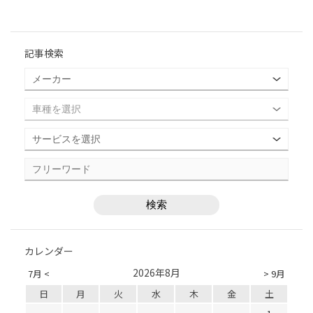
記事検索
カレンダー
2026年8月
7月 <
> 9月
日
月
火
水
木
金
土