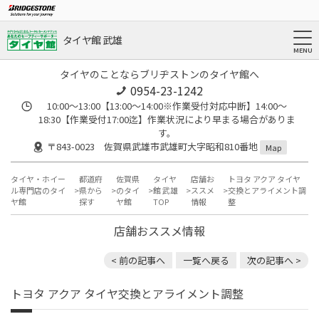
タイヤ館 武雄
タイヤのことならブリヂストンのタイヤ館へ
0954-23-1242
10:00～13:00【13:00～14:00※作業受付対応中断】14:00～
18:30【作業受付17:00迄】作業状況により早まる場合がありま
す。
〒843-0023 佐賀県武雄市武雄町大字昭和810番地
Map
タイヤ・ホイー
都道府
佐賀県
タイヤ
店舗お
トヨタ アクア タイヤ
ル専門店のタイ
県から
のタイ
館 武雄
ススメ
交換とアライメント調
ヤ館
探す
ヤ館
TOP
情報
整
店舗おススメ情報
< 前の記事へ
一覧へ戻る
次の記事へ >
トヨタ アクア タイヤ交換とアライメント調整