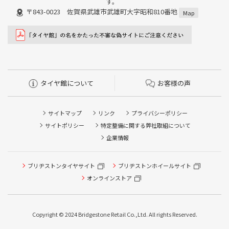
す。
〒843-0023 佐賀県武雄市武雄町大字昭和810番地
Map
タイヤ館について
お客様の声
サイトマップ
リンク
プライバシーポリシー
サイトポリシー
特定整備に関する弊社取組について
企業情報
ブリヂストンタイヤサイト
ブリヂストンホイールサイト
タイヤ点検・安全点検/タイヤ履き替え/オイル交換/その他
ピット作業の予約
オンラインストア
クローク契約会員専用タイヤ履き替え※タイヤ履き替えを
希望のクローク契約会員の方はこちらを選択ください
Copyright © 2024 Bridgestone Retail Co.,Ltd. All rights Reserved.
本日のタイヤ履き替え順番待ち予約 ※クローク契約会員の
方はご利用いただけません