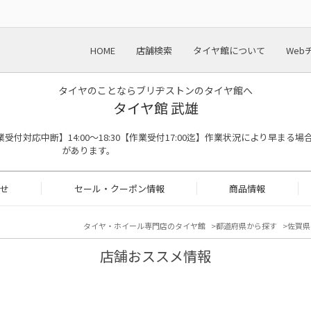
HOME
店舗検索
タイヤ館について
Web
タイヤのことならブリヂストンのタイヤ館へ
タイヤ館 武雄
:00※作業受付対応中断】14:00～18:30【作業受付17:00迄】作業状況により早まる場
があります。
せ
セール・クーポン情報
商品情報
タイヤ・ホイール専門店のタイヤ館
都道府県から探す
佐賀県
店舗おススメ情報