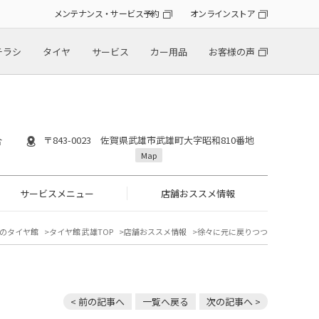
メンテナンス・サービス予約
オンラインストア
チラシ
タイヤ
サービス
カー用品
お客様の声
〒843-0023 佐賀県武雄市武雄町大字昭和810番地
合
Map
サービスメニュー
店舗おススメ情報
のタイヤ館
タイヤ館 武雄TOP
店舗おススメ情報
徐々に元に戻りつつ
< 前の記事へ
一覧へ戻る
次の記事へ >