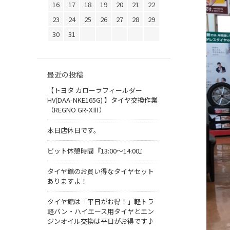
16
17
18
19
20
21
22
23
24
25
26
27
28
29
30
31
最近の投稿
【トヨタ カローラフィールダー
HV(DAA-NKE165G) 】タイヤ交換作業
（REGNO GR-XⅢ）
本日店休日です。
ピット休憩時間『13:00～14:00』
タイヤ館のお買い得なタイヤセット
ありますよ！
タイヤ館は「平日がお得！」軽トラ
軽バン・ハイエース用タイヤとエン
ジンオイル交換は平日がお得です♪