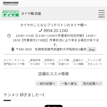
タイヤ館 武雄
タイヤのことならブリヂストンのタイヤ館へ
0954-23-1242
10:00～13:00【13:00～14:00※作業受付対応中断】14:00～
18:30【作業受付17:00迄】作業状況により早まる場合がありま
す。
〒843-0023 佐賀県武雄市武雄町大字昭和810番地
Map
タイヤ・ホイール
都道府県
佐賀県の
タイヤ館
店舗おス
ケンメリ 研
専門店のタイヤ館
から探す
タイヤ館
武雄TOP
スメ情報
ぎました〜❗️
店舗おススメ情報
< 前の記事へ
一覧へ戻る
次の記事へ >
ケンメリ 研ぎました〜❗️