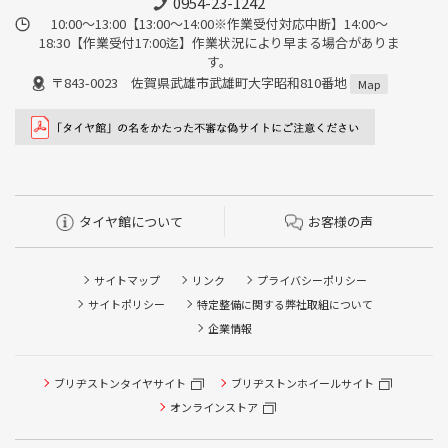
0954-23-1242
10:00～13:00【13:00～14:00※作業受付対応中断】14:00～
18:30【作業受付17:00迄】作業状況により早まる場合がありま
す。
〒843-0023 佐賀県武雄市武雄町大字昭和810番地
Map
タイヤ館について
お客様の声
サイトマップ
リンク
プライバシーポリシー
サイトポリシー
特定整備に関する弊社取組について
企業情報
タイヤ点検・安全点検/タイヤ履き替え/オイル交換/その他
ブリヂストンタイヤサイト
ブリヂストンホイールサイト
ピット作業の予約
オンラインストア
クローク契約会員専用タイヤ履き替え※タイヤ履き替えを