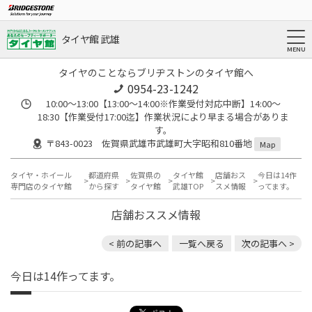
タイヤ館 武雄
タイヤのことならブリヂストンのタイヤ館へ
0954-23-1242
10:00～13:00【13:00～14:00※作業受付対応中断】14:00～
18:30【作業受付17:00迄】作業状況により早まる場合がありま
す。
〒843-0023 佐賀県武雄市武雄町大字昭和810番地
Map
タイヤ・ホイール
都道府県
佐賀県の
タイヤ館
店舗おス
今日は14作
専門店のタイヤ館
から探す
タイヤ館
武雄TOP
スメ情報
ってます。
店舗おススメ情報
< 前の記事へ
一覧へ戻る
次の記事へ >
今日は14作ってます。