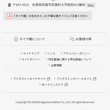
〒843-0023 佐賀県武雄市武雄町大字昭和810番地
Map
タイヤ館について
お客様の声
サイトマップ
リンク
プライバシーポリシー
サイトポリシー
特定整備に関する弊社取組について
企業情報
ブリヂストンタイヤサイト
ブリヂストンホイールサイト
タイヤ点検・安全点検/タイヤ履き替え/オイル交換/その他
ピット作業の予約
オンラインストア
クローク契約会員専用タイヤ履き替え※タイヤ履き替えを
希望のクローク契約会員の方はこちらを選択ください
Copyright © 2024 Bridgestone Retail Co.,Ltd. All rights Reserved.
本日のタイヤ履き替え順番待ち予約 ※クローク契約会員の
方はご利用いただけません