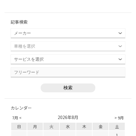
記事検索
カレンダー
2026年8月
7月 <
> 9月
日
月
火
水
木
金
土
1