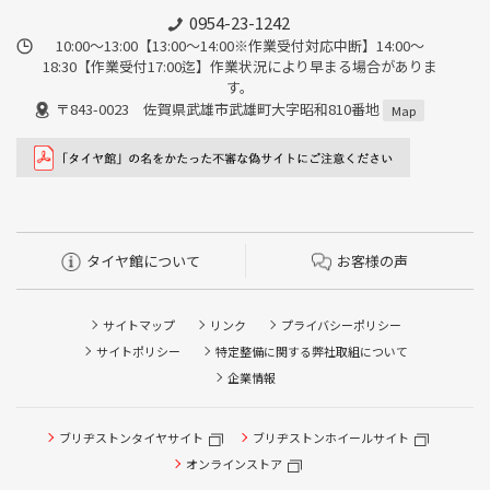
0954-23-1242
10:00～13:00【13:00～14:00※作業受付対応中断】14:00～
18:30【作業受付17:00迄】作業状況により早まる場合がありま
す。
〒843-0023 佐賀県武雄市武雄町大字昭和810番地
Map
タイヤ館について
お客様の声
サイトマップ
リンク
プライバシーポリシー
サイトポリシー
特定整備に関する弊社取組について
企業情報
タイヤ点検・安全点検/タイヤ履き替え/オイル交換/その他
ブリヂストンタイヤサイト
ブリヂストンホイールサイト
ピット作業の予約
オンラインストア