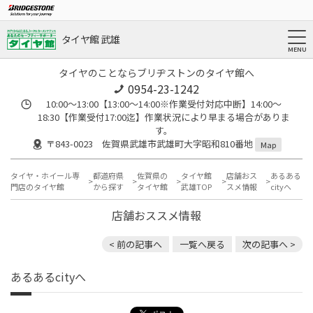
タイヤ館 武雄
タイヤのことならブリヂストンのタイヤ館へ
0954-23-1242
10:00～13:00【13:00～14:00※作業受付対応中断】14:00～
18:30【作業受付17:00迄】作業状況により早まる場合がありま
す。
〒843-0023 佐賀県武雄市武雄町大字昭和810番地
Map
タイヤ・ホイール専
都道府県
佐賀県の
タイヤ館
店舗おス
あるある
門店のタイヤ館
から探す
タイヤ館
武雄TOP
スメ情報
cityへ
店舗おススメ情報
< 前の記事へ
一覧へ戻る
次の記事へ >
あるあるcityへ