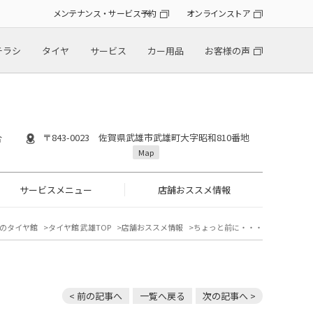
メンテナンス・サービス予約
オンラインストア
チラシ
タイヤ
サービス
カー用品
お客様の声
〒843-0023 佐賀県武雄市武雄町大字昭和810番地
合
Map
サービスメニュー
店舗おススメ情報
のタイヤ館
タイヤ館 武雄TOP
店舗おススメ情報
ちょっと前に・・・
< 前の記事へ
一覧へ戻る
次の記事へ >