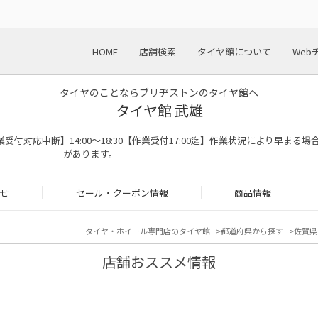
HOME
店舗検索
タイヤ館について
Web
タイヤのことならブリヂストンのタイヤ館へ
タイヤ館 武雄
:00※作業受付対応中断】14:00～18:30【作業受付17:00迄】作業状況により早まる場
があります。
せ
セール・クーポン情報
商品情報
タイヤ・ホイール専門店のタイヤ館
都道府県から探す
佐賀県
店舗おススメ情報