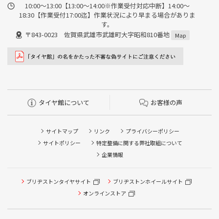
10:00～13:00【13:00～14:00※作業受付対応中断】14:00～
18:30【作業受付17:00迄】作業状況により早まる場合がありま
す。
〒843-0023 佐賀県武雄市武雄町大字昭和810番地
Map
タイヤ館について
お客様の声
サイトマップ
リンク
プライバシーポリシー
サイトポリシー
特定整備に関する弊社取組について
企業情報
タイヤ点検・安全点検/タイヤ履き替え/オイル交換/その他
ブリヂストンタイヤサイト
ブリヂストンホイールサイト
ピット作業の予約
オンラインストア
クローク契約会員専用タイヤ履き替え※タイヤ履き替えを
希望のクローク契約会員の方はこちらを選択ください