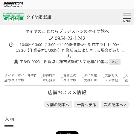
タイヤ館 武雄
タイヤのことならブリヂストンのタイヤ館へ
0954-23-1242
10:00～13:00【13:00～14:00※作業受付対応中断】14:00～
18:30【作業受付17:00迄】作業状況により早まる場合がありま
す。
〒843-0023 佐賀県武雄市武雄町大字昭和810番地
Map
タイヤ・ホイール専門
都道府県
佐賀県の
タイヤ館
店舗おス
大
店のタイヤ館
から探す
タイヤ館
武雄TOP
スメ情報
雨
店舗おススメ情報
< 前の記事へ
一覧へ戻る
次の記事へ >
大雨