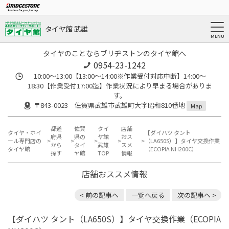
タイヤ館 武雄
タイヤのことならブリヂストンのタイヤ館へ
0954-23-1242
10:00～13:00【13:00～14:00※作業受付対応中断】14:00～
18:30【作業受付17:00迄】作業状況により早まる場合がありま
す。
〒843-0023 佐賀県武雄市武雄町大字昭和810番地
Map
都道
佐賀
タイ
店舗
タイヤ・ホイ
【ダイハツ タント
府県
県の
ヤ館
おス
ール専門店の
（LA650S）】タイヤ交換作業
から
タイ
武雄
スメ
タイヤ館
（ECOPIA NH200C）
探す
ヤ館
TOP
情報
店舗おススメ情報
< 前の記事へ
一覧へ戻る
次の記事へ >
【ダイハツ タント（LA650S）】タイヤ交換作業（ECOPIA