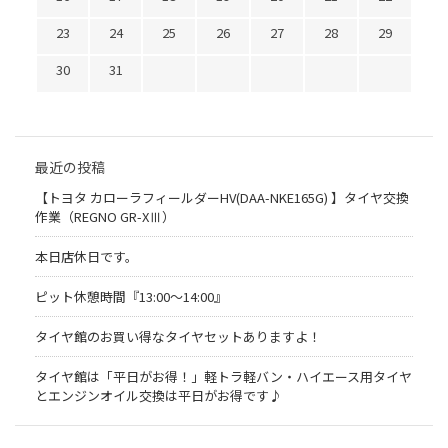
23
24
25
26
27
28
29
30
31
最近の投稿
【トヨタ カローラフィールダーHV(DAA-NKE165G) 】タイヤ交換
作業（REGNO GR-XⅢ）
本日店休日です。
ピット休憩時間『13:00～14:00』
タイヤ館のお買い得なタイヤセットありますよ！
タイヤ館は「平日がお得！」軽トラ軽バン・ハイエース用タイヤ
とエンジンオイル交換は平日がお得です♪