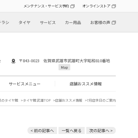
メンテナンス・サービス予約
オンラインストア
チラシ
タイヤ
サービス
カー用品
お客様の声
〒843-0023 佐賀県武雄市武雄町大字昭和810番地
合
Map
サービスメニュー
店舗おススメ情報
県のタイヤ館
タイヤ館 武雄TOP
店舗おススメ情報
7月店休日のご案内
< 前の記事へ
一覧へ戻る
次の記事へ >