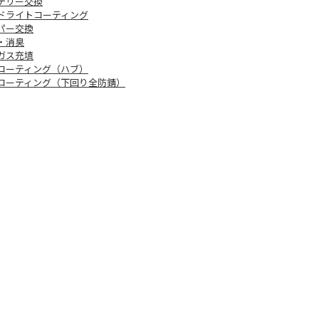
テリー交換
ドライトコーティング
パー交換
・消臭
ガス充填
コーティング（ハブ）
コーティング（下回り全防錆）