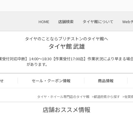
HOME
店舗検索
タイヤ館について
Web
タイヤのことならブリヂストンのタイヤ館へ
タイヤ館 武雄
:00※作業受付対応中断】14:00～18:30【作業受付17:00迄】作業状況により早まる場
があります。
せ
セール・クーポン情報
商品情報
タイヤ・ホイール専門店のタイヤ館
都道府県から探す
佐賀
店舗おススメ情報