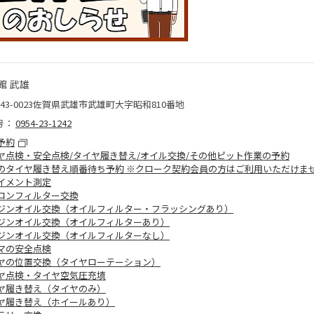
館 武雄
43-0023佐賀県武雄市武雄町大字昭和810番地
号：
0954-23-1242
予約
ヤ点検・安全点検/タイヤ履き替え/オイル交換/その他ピット作業の予約
のタイヤ履き替え順番待ち予約 ※クローク契約会員の方はご利用いただけま
イメント測定
コンフィルター交換
ジンオイル交換（オイルフィルター・フラッシングあり）
ジンオイル交換（オイルフィルターあり）
ジンオイル交換（オイルフィルターなし）
マの安全点検
ヤの位置交換（タイヤローテーション）
ヤ点検・タイヤ空気圧充填
ヤ履き替え（タイヤのみ）
ヤ履き替え（ホイールあり）