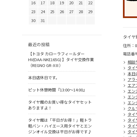
16
17
18
19
20
21
22
23
24
25
26
27
28
29
30
31
タイヤ
最近の投稿
住所：8
【トヨタ カローラフィールダー
電話番
HV(DAA-NKE165G) 】タイヤ交換作業
相談
（REGNO GR-XⅢ）
タイ
本日
本日店休日です。
アラ
エア
ピット休憩時間『13:00～14:00』
エン
エン
タイヤ館のお買い得なタイヤセット
エン
ありますよ！
クル
タイ
タイヤ館は「平日がお得！」軽トラ
タイ
軽バン・ハイエース用タイヤとエン
タイ
ジンオイル交換は平日がお得です♪
タイ