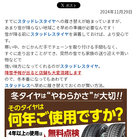
2024年11月29日
すでに
スタッドレスタイヤ
への履き替えが始まっていますが、
あまり雪が降らない地域こそ早めの準備が必要なんです！
雪が降る前に
スタッドレスタイヤ
を装着しておけば、より安心で
す。
寒い中、かじかんだ手でチェーンを取り付ける手間もなく、
すぐに走り出すことができ、突然の雪でも家族の送り迎えや買い
物などで
強い味方になってくれるのが
スタッドレスタイヤ
。
降雪予報が出ると店舗も大変混雑します
ので、
冬本番になってもあわてず
スタッドレス
へ早めに履き替えておくのが賢い方法。