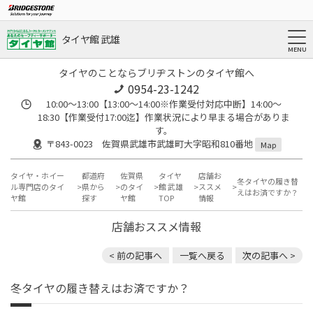
タイヤ館 武雄
タイヤのことならブリヂストンのタイヤ館へ
0954-23-1242
10:00～13:00【13:00～14:00※作業受付対応中断】14:00～
18:30【作業受付17:00迄】作業状況により早まる場合がありま
す。
〒843-0023 佐賀県武雄市武雄町大字昭和810番地
Map
タイヤ・ホイー
都道府
佐賀県
タイヤ
店舗お
冬タイヤの履き替
ル専門店のタイ
県から
のタイ
館 武雄
ススメ
えはお済ですか？
ヤ館
探す
ヤ館
TOP
情報
店舗おススメ情報
< 前の記事へ
一覧へ戻る
次の記事へ >
冬タイヤの履き替えはお済ですか？