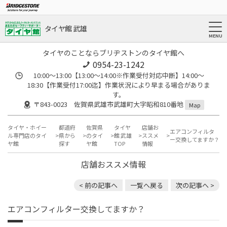
タイヤ館 武雄
タイヤのことならブリヂストンのタイヤ館へ
0954-23-1242
10:00～13:00【13:00～14:00※作業受付対応中断】14:00～
18:30【作業受付17:00迄】作業状況により早まる場合がありま
す。
〒843-0023 佐賀県武雄市武雄町大字昭和810番地
Map
タイヤ・ホイー
都道府
佐賀県
タイヤ
店舗お
エアコンフィルタ
ル専門店のタイ
県から
のタイ
館 武雄
ススメ
ー交換してますか？
ヤ館
探す
ヤ館
TOP
情報
店舗おススメ情報
< 前の記事へ
一覧へ戻る
次の記事へ >
エアコンフィルター交換してますか？