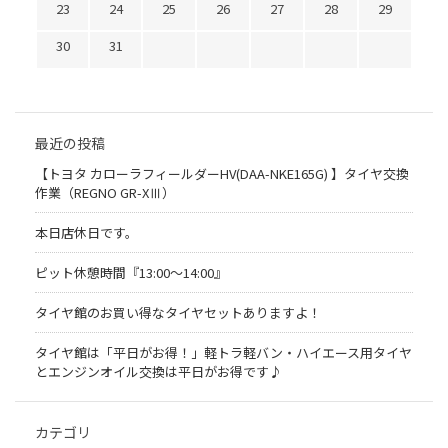
23
24
25
26
27
28
29
30
31
最近の投稿
【トヨタ カローラフィールダーHV(DAA-NKE165G) 】タイヤ交換
作業（REGNO GR-XⅢ）
本日店休日です。
ピット休憩時間『13:00～14:00』
タイヤ館のお買い得なタイヤセットありますよ！
タイヤ館は「平日がお得！」軽トラ軽バン・ハイエース用タイヤ
とエンジンオイル交換は平日がお得です♪
カテゴリ