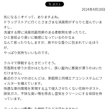
2024年4月18日
気になるニオイって、ありますよね。
ドラッグストアに行くとさまざまな消臭剤がずらりと並んでいま
すし、
洗濯する際に消臭抗菌効果のある柔軟剤を使ったりと、
ひと昔前より臭いに敏感になっているのかなぁ
なんて思ったりもしますが、爽やかな香りに包まれているほう
が、
やっぱり気持ちいいものです。
クルマで移動するときだってそう。
芳香剤を使うか否かはともかく、狭い室内に悪臭が漂うのはいた
だけません。
最近のクルマのほとんどは、家庭用と同様エアコンシステムにフ
ィルターを備えています。
快適な車内環境を実現する上で侵入させたくない花粉やダスト、
排気ガス、不快な臭い等を除去し空気をクリーンにする役目を持
っています。
フィルターは集塵した微粒子などで汚れますから、