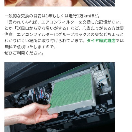
一般的な
交換の目安は
1
年もしくは走行
1
万
km
ほど。
「言われてみれば、エアコンフィルターを交換した記憶がない」
とか「送風口から変な臭いがする」など、心当たりがある方は要
注意。エアコンフィルターはグルーブボックスの奥などちょっと
わかりにくい場所に取り付けられています。
タイヤ館武雄店
では
無料で点検いたしますので、
ぜひご利用ください。