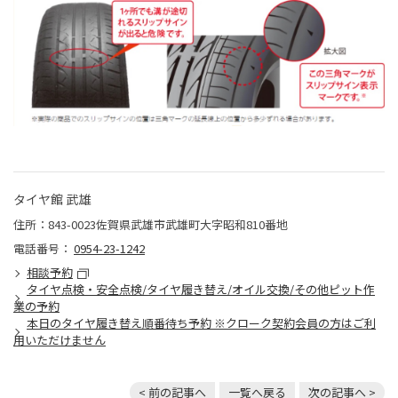
タイヤ館 武雄
住所：843-0023佐賀県武雄市武雄町大字昭和810番地
電話番号：
0954-23-1242
相談予約
タイヤ点検・安全点検/タイヤ履き替え/オイル交換/その他ピット作
業の予約
本日のタイヤ履き替え順番待ち予約 ※クローク契約会員の方はご利
用いただけません
< 前の記事へ
一覧へ戻る
次の記事へ >