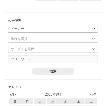
記事検索
カレンダー
2026年8月
7月 <
> 9月
日
月
火
水
木
金
土