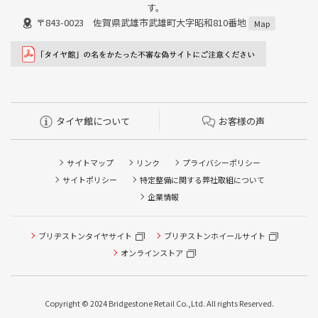
す。
〒843-0023 佐賀県武雄市武雄町大字昭和810番地
Map
タイヤ館について
お客様の声
サイトマップ
リンク
プライバシーポリシー
サイトポリシー
特定整備に関する弊社取組について
企業情報
タイヤ点検・安全点検/タイヤ履き替え/オイル交換/その他
ブリヂストンタイヤサイト
ブリヂストンホイールサイト
ピット作業の予約
オンラインストア
クローク契約会員専用タイヤ履き替え※タイヤ履き替えを
希望のクローク契約会員の方はこちらを選択ください
Copyright © 2024 Bridgestone Retail Co.,Ltd. All rights Reserved.
本日のタイヤ履き替え順番待ち予約 ※クローク契約会員の