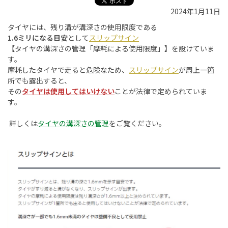
2024年1月11日
タイヤには、残り溝が溝深さの使用限度である
1.6ミリになる目安
として
スリップサイン
【タイヤの溝深さの管理「摩耗による使用限度」】を設けていま
す。
摩耗したタイヤで走ると危険なため、
スリップサイン
が周上一箇
所でも露出すると、
その
タイヤは使用してはいけない
ことが法律で定められていま
す。
詳しくは
タイヤの溝深さの管理
をご覧ください。