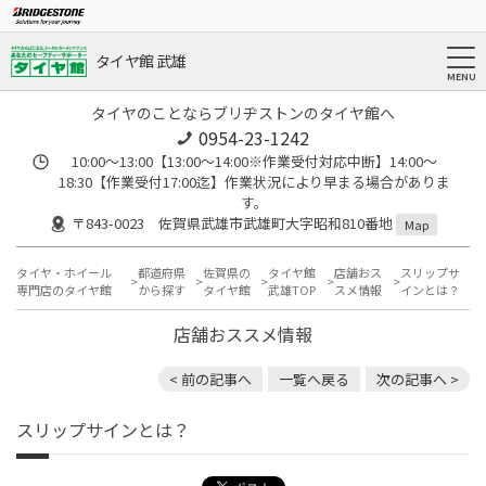
タイヤ館 武雄
タイヤのことならブリヂストンのタイヤ館へ
0954-23-1242
10:00～13:00【13:00～14:00※作業受付対応中断】14:00～
18:30【作業受付17:00迄】作業状況により早まる場合がありま
す。
〒843-0023 佐賀県武雄市武雄町大字昭和810番地
Map
タイヤ・ホイール
都道府県
佐賀県の
タイヤ館
店舗おス
スリップサ
専門店のタイヤ館
から探す
タイヤ館
武雄TOP
スメ情報
インとは？
店舗おススメ情報
< 前の記事へ
一覧へ戻る
次の記事へ >
スリップサインとは？