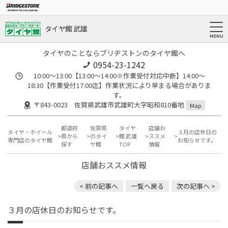
タイヤ館 武雄
タイヤのことならブリヂストンのタイヤ館へ
0954-23-1242
10:00～13:00【13:00～14:00※作業受付対応中断】14:00～
18:30【作業受付17:00迄】作業状況により早まる場合がありま
す。
〒843-0023 佐賀県武雄市武雄町大字昭和810番地
Map
都道府
佐賀県
タイヤ
店舗お
タイヤ・ホイール
３月の店休日の
県から
のタイ
館 武雄
ススメ
専門店のタイヤ館
お知らせです。
探す
ヤ館
TOP
情報
店舗おススメ情報
< 前の記事へ
一覧へ戻る
次の記事へ >
３月の店休日のお知らせです。