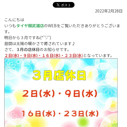
2022年2月28日
こんにちは
いつも
タイヤ館武雄店
のWEBをご覧いただきありがとうございま
す。
明日から３月ですね(*'▽')
昼間は太陽の暖かさで癒されています♪
さて、
３月の店休日
のお知らせです。
２日(水)・９日(水)・１６日(水)・２３日(水
)
となっています。