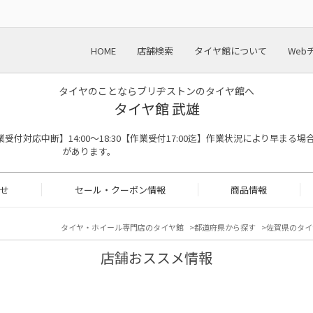
HOME
店舗検索
タイヤ館について
Web
タイヤのことならブリヂストンのタイヤ館へ
タイヤ館 武雄
:00※作業受付対応中断】14:00～18:30【作業受付17:00迄】作業状況により早まる場
があります。
せ
セール・クーポン情報
商品情報
タイヤ・ホイール専門店のタイヤ館
都道府県から探す
佐賀県のタイ
店舗おススメ情報