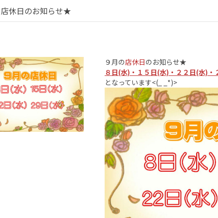
月店休日のお知らせ★
９月の
店休日
のお知らせ★
８日(水)・１５日(水)・２２日(水)・
となっています<(_ _*)>