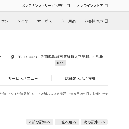
メンテナンス・サービス予約
オンラインストア
チラシ
タイヤ
サービス
カー用品
お客様の声
〒843-0023 佐賀県武雄市武雄町大字昭和810番地
合
Map
サービスメニュー
店舗おススメ情報
ヤ館
タイヤ館 武雄TOP
店舗おススメ情報
☆９月店休日のお知らせ★
< 前の記事へ
一覧へ戻る
次の記事へ >