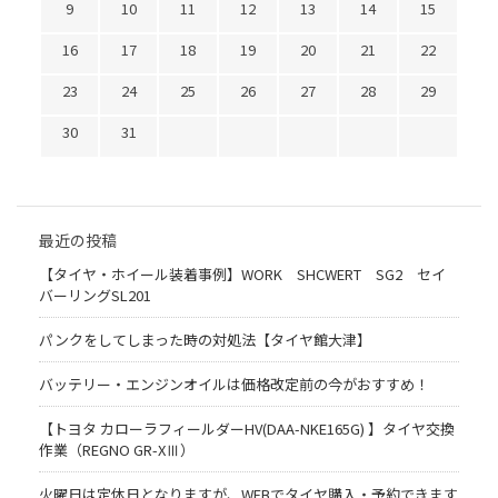
9
10
11
12
13
14
15
16
17
18
19
20
21
22
23
24
25
26
27
28
29
30
31
最近の投稿
【タイヤ・ホイール装着事例】WORK SHCWERT SG2 セイ
バーリングSL201
パンクをしてしまった時の対処法【タイヤ館大津】
バッテリー・エンジンオイルは価格改定前の今がおすすめ！
【トヨタ カローラフィールダーHV(DAA-NKE165G) 】タイヤ交換
作業（REGNO GR-XⅢ）
火曜日は定休日となりますが、WEBでタイヤ購入・予約できます