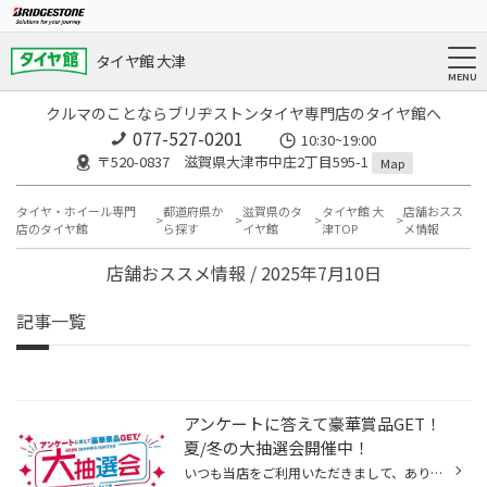
タイヤ館 大津
クルマのことならブリヂストンタイヤ専門店のタイヤ館へ
077-527-0201
10:30~19:00
〒520-0837 滋賀県大津市中庄2丁目595-1
Map
タイヤ・ホイール専門
都道府県か
滋賀県のタ
タイヤ館 大
店舗おスス
店のタイヤ館
ら探す
イヤ館
津TOP
メ情報
店舗おススメ情報 / 2025年7月10日
記事一覧
アンケートに答えて豪華賞品GET！
夏/冬の大抽選会開催中！
いつも当店をご利用いただきまして、ありがとうございます。 7月10日(木)から、「夏/冬の大抽選会」を開催しております！ コクピット・タイヤ館アプリからアンケートに答えて頂くと、抽選で豪華景品をプレゼント！ コクピット・タイヤ館アプリからアンケートをお答え頂いた方全員、抽選にご参加いた...