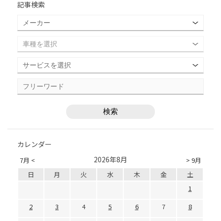
記事検索
カレンダー
2026年8月
7月 <
> 9月
日
月
火
水
木
金
土
1
2
3
4
5
6
7
8