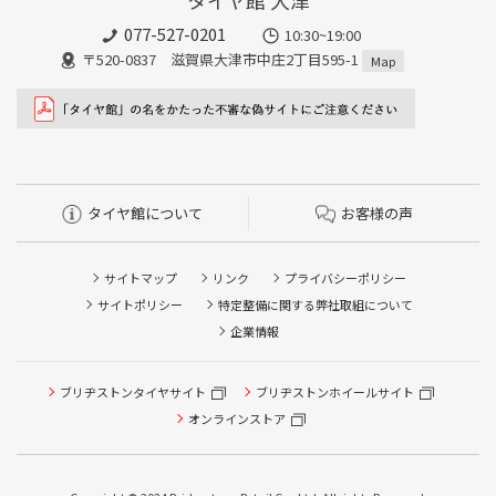
077-527-0201
10:30~19:00
〒520-0837 滋賀県大津市中庄2丁目595-1
Map
タイヤ館について
お客様の声
サイトマップ
リンク
プライバシーポリシー
サイトポリシー
特定整備に関する弊社取組について
企業情報
タイヤ点検・安全点検/タイヤ履き替え/オイル交換/その他
ブリヂストンタイヤサイト
ブリヂストンホイールサイト
ピット作業の予約
オンラインストア
クローク契約会員専用タイヤ履き替え※タイヤ履き替えを
希望のクローク契約会員の方はこちらを選択ください