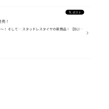
ら発売！
こんにちは！ 今日から９月ですね〜！ そして… スタッドレスタイヤの新商品！ 【BLIZZAK WZ-1】 今日から発売開始で〜す！ 待ち遠しかった方も いるのではないでしょうか？ 店内にも実物展示中です♪ 気になる方はぜひ 覗いてみてください笑