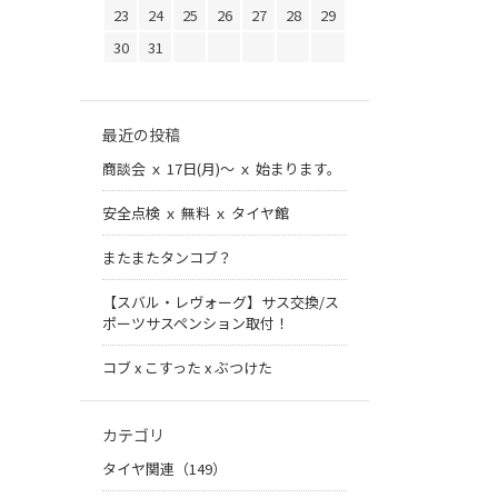
23
24
25
26
27
28
29
30
31
最近の投稿
商談会 ｘ 17日(月)～ ｘ 始まります。
安全点検 ｘ 無料 ｘ タイヤ館
またまたタンコブ？
【スバル・レヴォーグ】サス交換/ス
ポーツサスペンション取付！
コブ x こすった x ぶつけた
カテゴリ
タイヤ関連（149）