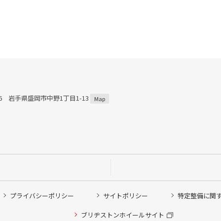
816 岩手県盛岡市中野1丁目1-13
Map
プライバシーポリシー
サイトポリシー
特定整備に関
ブリヂストンホイールサイト
他ピット作業の予約