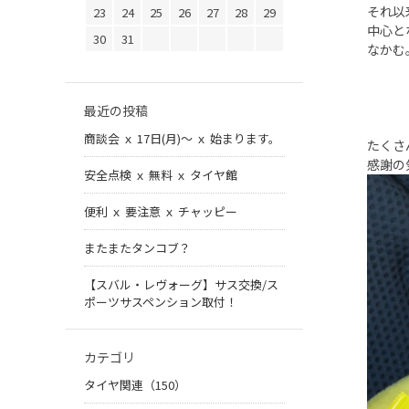
それ以
23
24
25
26
27
28
29
中心と
30
31
なかむ
最近の投稿
商談会 ｘ 17日(月)～ ｘ 始まります。
たくさ
感謝の
安全点検 ｘ 無料 ｘ タイヤ館
便利 ｘ 要注意 ｘ チャッピー
またまたタンコブ？
【スバル・レヴォーグ】サス交換/ス
ポーツサスペンション取付！
カテゴリ
タイヤ関連（150）