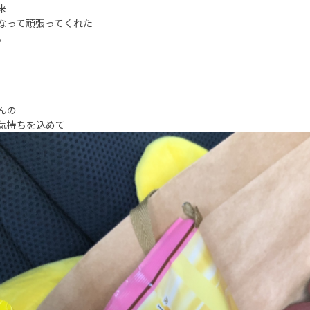
来
なって頑張ってくれた
。
んの
気持ちを込めて