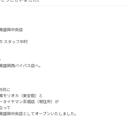
館盛岡中央店
の スタッフ中村
り
館盛岡西バイパス店へ。
年9月に
館モリオカ（東安庭）と
ータイヤマン茶畑店（現住所）が
なって
館盛岡中央店としてオープンいたしました。