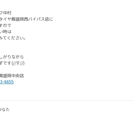
フ中村
タイヤ館盛岡西バイパス店に
すので
い時は
みてください。
しがりながら
です(//∇//)
館盛岡中央店
3-6655
ひなた