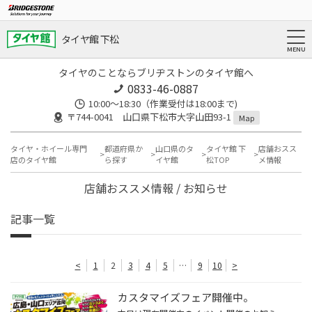
タイヤ館 下松
タイヤのことならブリヂストンのタイヤ館へ
0833-46-0887
10:00～18:30（作業受付は18:00まで)
〒744-0041 山口県下松市大字山田93-1
Map
タイヤ・ホイール専門
都道府県か
山口県のタ
タイヤ館 下
店舗おスス
店のタイヤ館
ら探す
イヤ館
松TOP
メ情報
店舗おススメ情報 / お知らせ
記事一覧
<
1
2
3
4
5
…
9
10
>
カスタマイズフェア開催中。