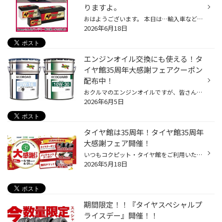
りますよ。
おはようございます。 本日は…輸入車などに装着されてるBanner/バナーさんのバッテリーの紹介になります。 補足:商品は取り寄せになります。店舗で作業/リセット対応出来ない車種もあります。 クリックしてね→阿部商会さんのホームページ〜Banner/バナー
2026年6月18日
エンジンオイル交換にも使える！タ
イヤ館35周年大感謝フェアクーポン
配布中！
おクルマのエンジンオイルですが、皆さん定期的に交換していらっしゃいますか？ 現在、コクピット・タイヤ館では6/21(日)まで、タイヤ館35周年の大感謝キャンペーンを開催中です。 期間中にエンジンオイルなどのメンテナンス商品が10％OFFになるクーポンやウォッシャー液の 無料補充チケットなど、...
2026年6月5日
タイヤ館は35周年！タイヤ館35周年
大感謝フェア開催！
いつもコクピット・タイヤ館をご利用いただき、誠にありがとうございます！ 多くのお客様に支えられて、タイヤ館は35周年を迎えることが出来ました。 これからもお客様の安全・安心なカーライフを全力でサポートしてまいりますので、 引き続きタイヤ館をよろしくお願いいたします。 35周年を迎えた...
2026年5月18日
期間限定！！『タイヤスペシャルプ
ライスデー』開催！！