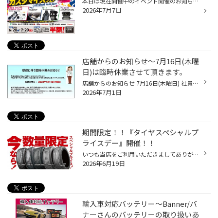
本日は現在開催中のイベント開催のお知らせになります。 カスタマイズフェア 開催期間：6/20（土）～7/20（月） 期間中、対象商品をご購入/お取り付けで アライメント工賃 または 取付作業工賃が通常価格の半額に。 対象商品 車高調・ダウンサス・ショックアブソーバー マフラー シート カーセキュ...
2026年7月7日
店舗からのお知らせ〜7月16日(木曜
日)は臨時休業させて頂きます。
店舗からのお知らせ 7月16日(木曜日) 社員研修の為 臨時休業させて頂きます。 店長:姫野
2026年7月1日
期間限定！！『タイヤスペシャルプ
ライスデー』開催！！
いつも当店をご利用いただきましてありがとうございます。 6/19(金)～6/28(日)まで、コクピット・タイヤ館におきまして、 期間限定！ サイズ限定！！ 数量限定！！！ お得にお買い求めいただける、「タイヤスペシャルプライスデー」がスタートします！ お得なタイヤのご紹介！！ ワゴンR、N-BOX、タ...
2026年6月19日
輸入車対応バッテリー〜Banner/バ
ナーさんのバッテリーの取り扱いあ