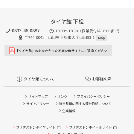
タイヤ館 下松
0833-46-0887
10:00～18:30（作業受付は18:00まで)
〒744-0041 山口県下松市大字山田93-1
Map
タイヤ館について
お客様の声
サイトマップ
リンク
プライバシーポリシー
サイトポリシー
特定整備に関する弊社取組について
企業情報
タイヤ点検・安全点検/タイヤ履き替え/オイル交換/その他
ピット作業の予約
ブリヂストンタイヤサイト
ブリヂストンホイールサイト