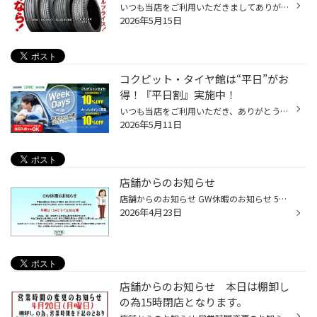
いつも当店をご利用いただきましてありがとうございます。 5/15(金)～5/24(日)まで、コクピット・タイヤ館におきまして、 期間限定！ サイズ限定！！ 数量限定！！！ お得にお買い求めいただける、「タイヤスペシャルプライスデー」がスタートします！ お得なタイヤのご紹介！！ ワゴンR、N-BOX、タ...
2026年5月15日
コクピット・タイヤ館は“平日”がお
得！『平日割』実施中！
いつも当店をご利用いただき、ありがとうございます。 コクピット・タイヤ館では、コクピット・タイヤ館アプリ会員の方限定で月曜日から金曜日の間、 タイヤやオイル、バッテリーなどのメンテナンスがお得に交換できる、 『平日割』を実施しております！！ 「平日割」のここがオススメ♪ 平日だと・...
2026年5月11日
店舗からのお知らせ
店舗からのお知らせ GW休暇のお知らせ 5月5日(火曜日) 6日(水曜日) 7日(木曜日) の3日間は店舗定休日になります。
2026年4月23日
店舗からのお知らせ 本日は棚卸し
の為15時閉店となります。