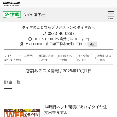
タイヤ館 下松
タイヤのことならブリヂストンのタイヤ館へ
0833-46-0887
10:00～18:30（作業受付は18:00まで)
〒744-0041 山口県下松市大字山田93-1
Map
タイヤ・ホイール専門
都道府県か
山口県のタ
タイヤ館 下
店舗おスス
店のタイヤ館
ら探す
イヤ館
松TOP
メ情報
店舗おススメ情報 / 2025年10月1日
記事一覧
24時間ネット環境があればタイヤ注
文出来ますよ。