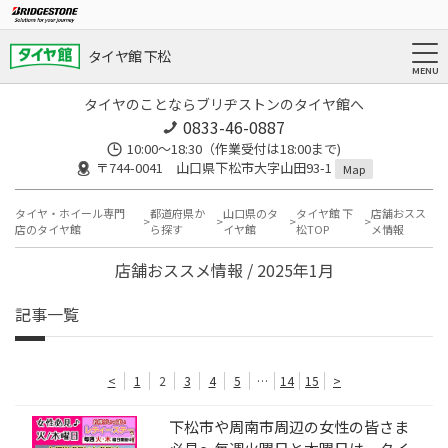
タイヤ館 下松
タイヤのことならブリヂストンのタイヤ館へ
0833-46-0887
10:00～18:30（作業受付は18:00まで)
〒744-0041 山口県下松市大字山田93-1
Map
タイヤ・ホイール専門
都道府県か
山口県のタ
タイヤ館 下
店舗おスス
店のタイヤ館
ら探す
イヤ館
松TOP
メ情報
店舗おススメ情報 / 2025年1月
記事一覧
<
1
2
3
4
5
…
14
15
>
下松市や周南市周辺の女性の皆さま