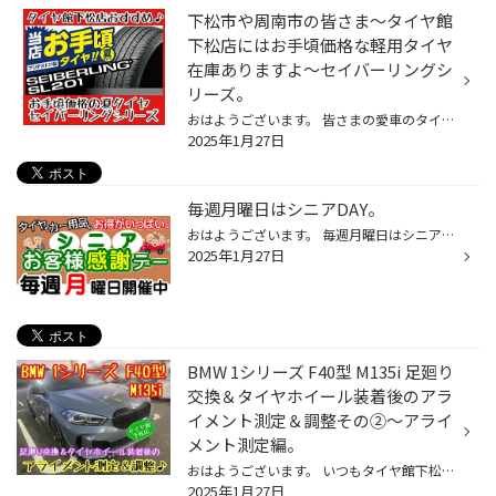
下松市や周南市の皆さま〜タイヤ館
下松店にはお手頃価格な軽用タイヤ
在庫ありますよ〜セイバーリングシ
リーズ。
おはようございます。 皆さまの愛車のタイヤの溝や状態はいかがでしょうか？ タイヤ点検や相談…気軽にタイヤ館下松店スタッフまで声かけして下さいね。 本日は…お求めやすいタイヤ★セイバーリングの紹介になります♪ 軽自動車〜そこそこ大きなタイヤサイズまでありますので…気になる方はスタッフまで...
2025年1月27日
毎週月曜日はシニアDAY。
おはようございます。 毎週月曜日はシニアDAYになります。 タイヤやオイルバッテリーなどメンテナンス用品が対象となります。 （作業料金や特価品などは割引対象外となります）
2025年1月27日
BMW 1シリーズ F40型 M135i 足廻り
交換＆タイヤホイール装着後のアラ
イメント測定＆調整その②〜アライ
メント測定編。
おはようございます。 いつもタイヤ館下松店のWEBをご覧頂き…ありがとうございます(^O^)タイヤ館下松店の越智です。 皆さまに…少しでも有益な情報や役立つ情報を発信出来るように日々更新していきたいと思います。 BMW 1シリーズ F40型 M135i 足廻り交換＆タイヤホイール装着後のアライメント測定＆...
2025年1月27日