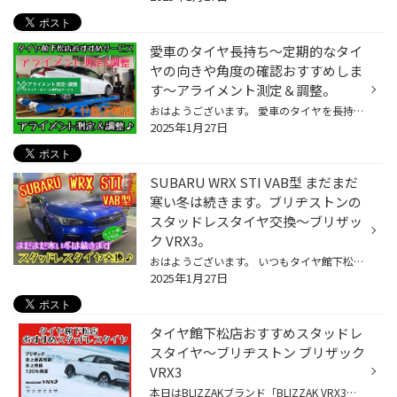
愛車のタイヤ長持ち〜定期的なタイ
ヤの向きや角度の確認おすすめしま
す〜アライメント測定＆調整。
おはようございます。 愛車のタイヤを長持ちさせたい方におすすめ。 タイヤ館下松店おすすめサービス★アライメント測定＆調整。 本日は…アライメント調整の紹介になります♪ タイヤ交換時やインチアップ〜ダウンサスや車高調でローダウン…足廻り部品交換時などにおすすめの作業になりますよ♪♪♪ 注意:...
2025年1月27日
SUBARU WRX STI VAB型 まだまだ
寒い冬は続きます。ブリヂストンの
スタッドレスタイヤ交換〜ブリザッ
ク VRX3。
おはようございます。 いつもタイヤ館下松店のWEBをご覧頂き…ありがとうございます(^O^)タイヤ館下松店の越智です。 皆さまに…少しでも有益な情報や役立つ情報を発信出来るように日々更新していきたいと思います。 SUBARU WRX STI VAB型 まだまだ寒い冬は続きます。 ブリヂストンのスタッドレスタイ...
2025年1月27日
タイヤ館下松店おすすめスタッドレ
スタイヤ〜ブリヂストン ブリザック
VRX3
本日はBLIZZAKブランド「BLIZZAK VRX3（ブリザック ヴイアールエックススリー）」をご紹介します！ 「BLIZZAK VRX3」についてはこちら ↓ ↓ ↓ ↓ ↓ BLIZZAK VRX3 「BLIZZAK（ブリザック）」は、ブリヂストンを代表するスタッドレスタイヤブランドです。1988年に冬道特有の凍結路面や積雪路面などでの...