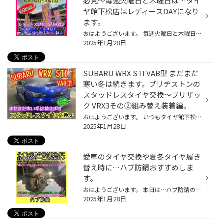
必見〜毎週火曜日と木曜日は…タイ
ヤ館下松店はレディースDAYになり
ます。
おはようございます。 毎週火曜日と木曜日は…女性必見のレディースDAYになります♪ オイル交換など愛車のメンテナンス気軽にお声掛け下さいね！ 現在エンジンオイル価格も高騰中…そんなあなたにメンテナンスパックをおすすめします♪ ちょっとしたお買い物から家族の送り迎え、お休みの日にはみんなで...
2025年1月28日
SUBARU WRX STI VAB型 まだまだ
寒い冬は続きます。ブリヂストンの
スタッドレスタイヤ交換〜ブリザッ
ク VRX3その②組み替え装着編。
おはようございます。 いつもタイヤ館下松店のWEBをご覧頂き…ありがとうございます(^O^)タイヤ館下松店の越智です。 皆さまに…少しでも有益な情報や役立つ情報を発信出来るように日々更新していきたいと思います。 SUBARU WRX STI VAB型 まだまだ寒い冬は続きます。 ブリヂストンのスタッドレスタイ...
2025年1月28日
愛車のタイヤ交換や夏冬タイヤ履き
替え時に…ハブ防錆おすすめしま
す。
おはようございます。 本日は…ハブ防錆の紹介になります♪ ⬇︎ 簡易的なハブ防錆 ハブ防錆施工前はこんな感じ(T-T) 簡易的なハブ防錆施工後はこんな感じ♪ ⬇︎ 少し本格的なハブ防錆 ハブ防錆施工前はこんな感じ(T-T) 少し本格的なハブ防錆施工後はこんな感じ♪ クルマのコンディションを良好に保つ上で...
2025年1月28日