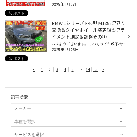
2025年1月27日
BMW 1シリーズ F40型 M135i 足廻り
交換＆タイヤホイール装着後のアラ
イメント測定＆調整その①
おはようございます。 いつもタイヤ館下松店のWEBをご覧頂き…ありがとうございます(^O^)タイヤ館下松店の越智です。 皆さまに…少しでも有益な情報や役立つ情報を発信出来るように日々更新していきたいと思います。 BMW 1シリーズ F40型 M135i 足廻り交換＆タイヤホイール装着後のアライメント測定＆...
2025年1月26日
<
1
2
3
4
5
…
14
15
>
記事検索