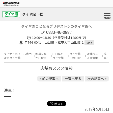
タイヤ館 下松
タイヤのことならブリヂストンのタイヤ館へ
0833-46-0887
10:00～18:30（作業受付は18:00まで)
〒744-0041 山口県下松市大字山田93-1
Map
タイヤ・ホイール専門
都道府県
山口県の
タイヤ館
店舗おス
洗
店のタイヤ館
から探す
タイヤ館
下松TOP
スメ情報
車！
店舗おススメ情報
< 前の記事へ
一覧へ戻る
次の記事へ >
洗車！
2019年5月15日