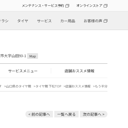
メンテナンス・サービス予約
オンラインストア
チラシ
タイヤ
サービス
カー用品
お客様の声
松市大字山田93-1
Map
サービスメニュー
店舗おススメ情報
す
山口県のタイヤ館
タイヤ館 下松TOP
店舗おススメ情報
もう半分
< 前の記事へ
一覧へ戻る
次の記事へ >