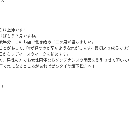
ちは上沖です！
けばもう７月ですね。
後半分、このお店で働き始めて三ヶ月が経ちました。
ことがあって、時が経つのが早いような気がします。最初より成長でき
日からレディースウィークを始めます。
方、男性の方でも女性同伴ならメンテナンスの商品を割引させて頂いて
車で気になるところがあればぜひタイヤ館下松店へ！
上沖