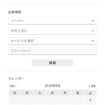
記事検索
カレンダー
2026年8月
7月 <
> 9月
日
月
火
水
木
金
土
1