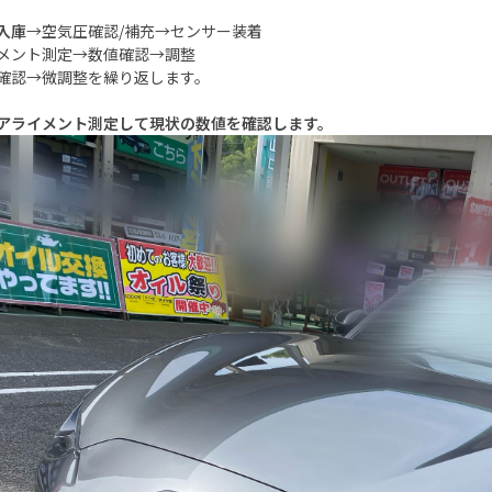
入庫
→空気圧確認/補充→センサー装着
メント測定→数値確認→調整
確認→微調整を繰り返します。
アライメント測定して現状の数値を確認します。