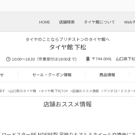
HOME
店舗検索
タイヤ館について
Web
タイヤのことならブリヂストンのタイヤ館へ
タイヤ館 下松
〒744-0041 山口県下
10:00～18:30（作業受付は18:00まで)
せ
セール・クーポン情報
商品情報
探す
山口県のタイヤ館
タイヤ館 下松TOP
店舗おススメ情報
マツダ ロードスター
店舗おススメ情報
 ロードスターRF NDERE型 足廻り＆アルミホイール交換後