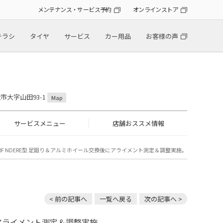
メンテナンス・サービス予約
オンラインストア
チラシ
タイヤ
サービス
カー用品
お客様の声
松市大字山田93-1
Map
サービスメニュー
店舗おススメ情報
RF NDERE型 足廻り＆アルミホイール交換後にアライメント測定＆調整実施。
< 前の記事へ
一覧へ戻る
次の記事へ >
にアライメント測定＆調整実施。