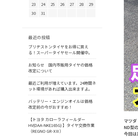
23
24
25
26
27
28
29
30
31
最近の投稿
ブリヂストンタイヤをお得に買え
る！スーパータイヤセール開催中。
お知らせ 国内市販用タイヤの価格
改定について
最近ご利用が増えています。24時間ネ
ット環境があれば購入出来ますよ。
バッテリー・エンジンオイルは価格
改定前の今がおすすめ！
【トヨタ カローラフィールダー
マツダ
HV(DAA-NKE165G) 】タイヤ交換作業
ND型
（REGNO GR-XⅢ）
今回は