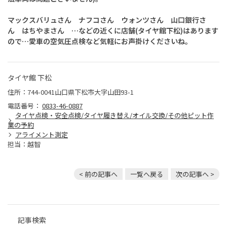
マックスバリュさん ナフコさん ウォンツさん 山口銀行さ
ん はちやまさん …などの近くに店舗(タイヤ館下松)はあります
ので…愛車の空気圧点検など気軽にお声掛けくださいね。
タイヤ館 下松
住所：744-0041山口県下松市大字山田93-1
電話番号：
0833-46-0887
タイヤ点検・安全点検/タイヤ履き替え/オイル交換/その他ピット作
業の予約
アライメント測定
担当：越智
< 前の記事へ
一覧へ戻る
次の記事へ >
記事検索