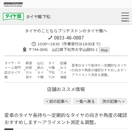
タイヤ館 下松
タイヤのことならブリヂストンのタイヤ館へ
0833-46-0887
10:00～18:30（作業受付は18:00まで)
〒744-0041 山口県下松市大字山田93-1
Map
タイヤ・ホ
都道
山口
タイ
店舗
愛車のタイヤ長持ち〜定期的なタイヤ
イール専門
府県
県の
ヤ館
おス
の向きや角度の確認おすすめします〜
店のタイヤ
から
タイ
下松
スメ
アライメント測定＆調整。
館
探す
ヤ館
TOP
情報
店舗おススメ情報
< 前の記事へ
一覧へ戻る
次の記事へ >
愛車のタイヤ長持ち〜定期的なタイヤの向きや角度の確認
おすすめします〜アライメント測定＆調整。