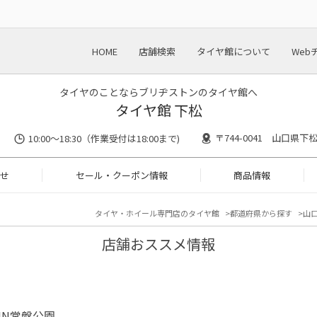
HOME
店舗検索
タイヤ館について
Web
タイヤのことならブリヂストンのタイヤ館へ
タイヤ館 下松
〒744-0041 山口県下
10:00～18:30（作業受付は18:00まで)
せ
セール・クーポン情報
商品情報
タイヤ・ホイール専門店のタイヤ館
都道府県から探す
山
店舗おススメ情報
 IN常盤公園