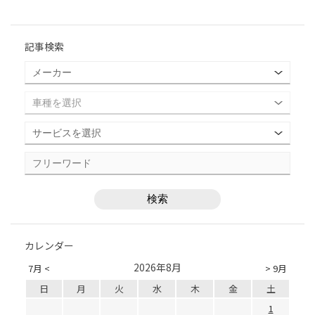
記事検索
カレンダー
2026年8月
7月 <
> 9月
日
月
火
水
木
金
土
1