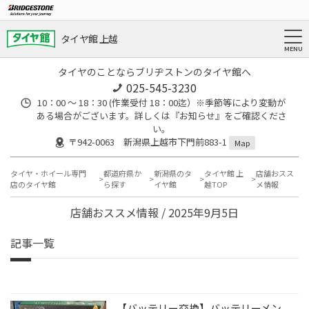
タイヤ館 上越
タイヤのことならブリヂストンのタイヤ館へ
025-545-3230
10：00 ～ 18：30 (作業受付 18：00迄）※季節等により変動が
ある場合がございます。詳しくは『お知らせ』をご確認くださ
い。
〒942-0063 新潟県上越市下門前883-1
Map
タイヤ・ホイール専門
都道府県か
新潟県のタ
タイヤ館 上
店舗おスス
店のタイヤ館
ら探す
イヤ館
越TOP
メ情報
店舗おススメ情報 / 2025年9月5日
記事一覧
【バッテリー交換】バッテリーメン