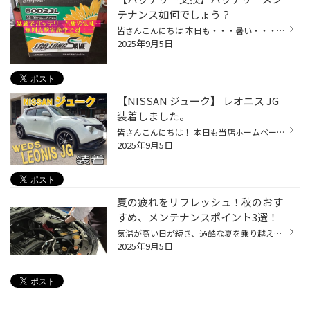
テナンス如何でしょう？
皆さんこんにちは 本日も・・・暑い・・・ですね！ いつまでこの暑さ続くんでしょうか？ 熱中症に気をつけてお過ごしください！ さてここまで暑い日が続くと お車にも色々と負担がかかります。 特にバッテリーは疲労困憊な場合もあります。 最近のバッテリーは性能が良くなっている反面 突然バッテ...
2025年9月5日
【NISSAN ジューク】 レオニス JG
装着しました。
皆さんこんにちは！ 本日も当店ホームページを ご覧いただきありがとうございます <(_ _)> 本日はホイールセットの装着のご案内です！ 作業させていただいたお車は 【NISSAN ジューク】 お取り付けさせていただいたホイールは 当店で大人気のブランド WEDS LEONIS シリーズより 【LEONIS JG】を取付...
2025年9月5日
夏の疲れをリフレッシュ！秋のおす
すめ、メンテナンスポイント3選！
気温が高い日が続き、過酷な夏を乗り越えたお車も実は疲れが溜まっています。 そのお車の疲れをとりつつ、秋の行楽シーズンを快適に過ごす為の 『おすすめカーメンテナンス』をご紹介いたします！ 【オススメ秋前メンテナンス3選！】 ■ バッテリー点検・交換 季節の変わり目はバッテリーの調子が悪...
2025年9月5日