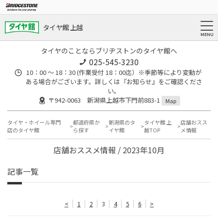
タイヤ館 上越
タイヤのことならブリヂストンのタイヤ館へ
025-545-3230
10：00 ～ 18：30 (作業受付 18：00迄）※季節等により変動が
ある場合がございます。詳しくは『お知らせ』をご確認くださ
い。
〒942-0063 新潟県上越市下門前883-1
Map
タイヤ・ホイール専門
都道府県か
新潟県のタ
タイヤ館 上
店舗おスス
店のタイヤ館
ら探す
イヤ館
越TOP
メ情報
店舗おススメ情報 / 2023年10月
記事一覧
<
1
2
3
4
5
6
>