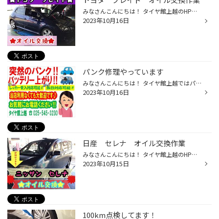
みなさんこんにちは！ タイヤ館上越のHPをご覧頂き ありがとうございます♪ 本日紹介する作業はこちら(*^ω^*) 【トヨタ★ブレイド】の オイル交換作業です(*^ω^*)★ さっそくオイル交換の作業を 見ていきますよ〜♬♬♬ まず、ボンネット内の点検をして いきます★今回のお車は全て良好 でした(๑>◡<๑)♬♬♬ ...
2023年10月16日
パンク修理やっています
みなさんこんにちは！ タイヤ館上越ではパンク修理も 承っております！ ↓↓↓↓タイヤ館上越へ電話は下記番号をタップ↓↓↓↓ 025-545-3230 今回はパンク修理をご紹介します さっそく作業していきます！ まずは穴あけを行いひろげていきます 内側も目視で確認できるくらいの大きさにします 裏面に開けた穴...
2023年10月16日
日産 セレナ オイル交換作業
みなさんこんにちは！ タイヤ館上越のHPをご覧頂き ありがとうございます！ 今回は日産セレナのオイル交換です！ 今回のお車はオイル減り症状が見られました！ なので今回入れるオイルはデュアルサポートです！今回は下抜きしていきます！ デュアルサポートを規定量入れていきます！ デュアルサポー...
2023年10月15日
100km点検してます！