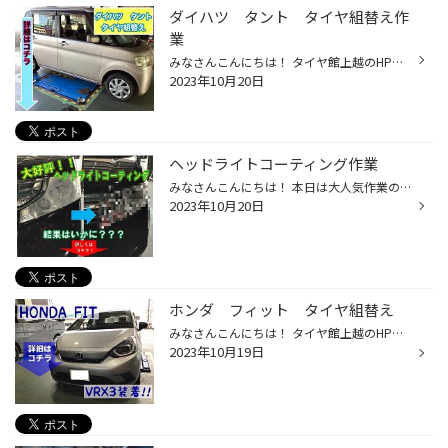
ダイハツ タント タイヤ組替え作
業
みなさんこんにちは！ タイヤ館上越のHPをご覧頂き ありがとうございます！ スタッドレスタイヤの履き替えやご購入 ご予約頂いてます！！ 今日はダイハツ タントのスタッドレス 新品交換作業ご紹介します！ ピットに入庫して作業開始します！ 今回組替えするタイヤです！ ICE PARTNER2に交換します...
2023年10月20日
ヘッドライトコーティング作業
みなさんこんにちは！ 本日は大人気作業の ヘッドライトコーティングの ご紹介です！！ 暗くなるのが早くなり、天気悪くなった時に 早い時間からヘッドライト点灯しませんか？ ヘッドライトにくもりがあると 灯りが弱く見えたりします、、、 そんな悩みを少しでも解決してくれるのが 『ヘッドライト...
2023年10月20日
ホンダ フィット タイヤ組替え
みなさんこんにちは！ タイヤ館上越のHPをご覧頂き ありがとうございます！ 本日はホンダ フィットのタイヤ交換です！ 今回お取付けするのは当店人気の 「ブリザックVRX3」です！！ 今まで使用していたタイヤは使用限界まで 残り僅かとなっておりました。 交換のタイミングでしたね！ 古いタイヤを...
2023年10月19日