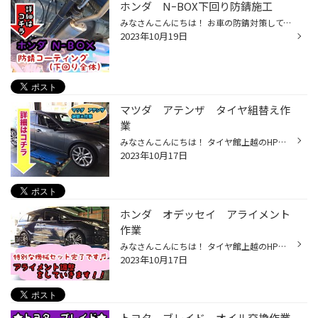
ホンダ NｰBOX下回り防錆施工
みなさんこんにちは！ お車の防錆対策してますか？ 雪が降ってしまう前に防錆対策していきましょう！ 今回はNｰBOXの防錆対策をご紹介します！ まずはコーティング前になります！ マフラーが錆びてしまっていますね！ 防錆コーティングは錆びる前の施工がオススメです！ 作業後です！ ツヤが出ている...
2023年10月19日
マツダ アテンザ タイヤ組替え作
業
みなさんこんにちは！ タイヤ館上越のHPをご覧頂き ありがとうございます！ 本日はタイヤの組替え作業ご紹介します！ 作業開始します！ 今回はお持ち頂いたタイヤを組替えます！ 2017年製でした！ 今回はコチラのBLIZZAK VRX3を お待ち頂いたタイヤと組替えます！ コチラは氷上ブレーキ性能アップで...
2023年10月17日
ホンダ オデッセイ アライメント
作業
みなさんこんにちは！ タイヤ館上越のHPをご覧頂き ありがとうございます！ 今回はアライメント調整をご紹介します！ まずはターゲットを車にセットしていきます！ このターゲットがタイヤの角度などを機械に伝える役割をしています！ ターゲットがセットできたので測定していきます！ 測定結果を元...
2023年10月17日
トヨタ ブレイド オイル交換作業