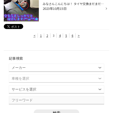
みなさんこんにちは！ タイヤ交換まだまだご予約 たくさんいただいてますが、 当店では、当店でタイヤ交換を された方には、100キロくらい 走られた頃に１００キロ点検を 行っています(*≧∀≦*)♬♬ 空気の減りを確認します★★ 減っていた場合には、基準値 に空気を入れていきます★★ 今回のお車は減りな...
2023年10月15日
<
1
2
3
4
5
6
>
記事検索