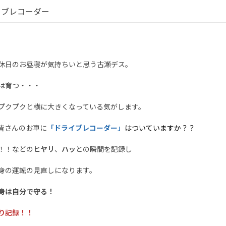
イブレコーダー
休日のお昼寝が気持ちいと思う古瀬デス。
は育つ・・・
プクプクと横に大きくなっている気がします。
皆さんのお車に
「ドライブレコーダー」
はついていますか？？
！！などの
ヒヤリ
、
ハッ
との瞬間を記録し
身の運転の見直しになります。
身は自分で守る！
り記録！！