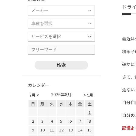
ドラ
最近は
寝る子
確かに
さて、
カレンダー
危ない
2026年8月
7月 <
> 9月
自分自
日
月
火
水
木
金
土
1
自分の
2
3
4
5
6
7
8
記憶よ
9
10
11
12
13
14
15