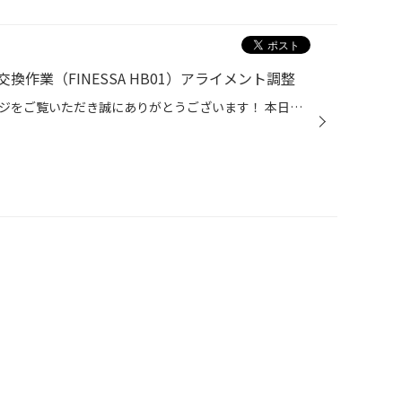
作業（FINESSA HB01）アライメント調整
いつもタイヤ館弘前のホームページをご覧いただき誠にありがとうございます！ 本日はハスラーのタイヤ交換とアライメント調整をご紹介します。 おクルマ：スズキ ハスラー 作業内容：新品タイヤ交換・アライメント測定･調整 タイヤ：FINESSA（フィネッサ） HB01 タイヤサイズ：165/60R15 お選びいた...