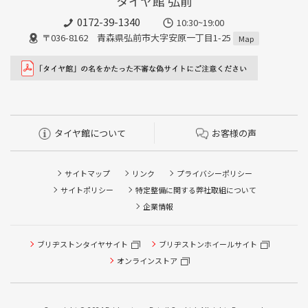
タイヤ館 弘前
0172-39-1340
10:30~19:00
〒036-8162 青森県弘前市大字安原一丁目1-25
Map
タイヤ館について
お客様の声
サイトマップ
リンク
プライバシーポリシー
サイトポリシー
特定整備に関する弊社取組について
企業情報
タイヤ点検・安全点検/タイヤ履き替え/オイル交換/その他
ブリヂストンタイヤサイト
ブリヂストンホイールサイト
ピット作業の予約
オンラインストア
クローク契約会員専用タイヤ履き替え※タイヤ履き替えを
希望のクローク契約会員の方はこちらを選択ください