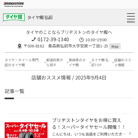
タイヤ館 弘前
タイヤのことならブリヂストンのタイヤ館へ
0172-39-1340
10:30~19:00
〒036-8162 青森県弘前市大字安原一丁目1-25
Map
タイヤ・ホイール専門
都道府県か
青森県のタ
タイヤ館 弘
店舗おスス
店のタイヤ館
ら探す
イヤ館
前TOP
メ情報
店舗おススメ情報 / 2025年9月4日
記事一覧
ブリヂストンタイヤをお得に買え
る！スーパータイヤセール開催！！
こんにちは、いつも当店をご利用いただきましてありがとうございます。 コクピット・タイヤ館では、ブリヂストンタイヤをお得に買える！ スーパータイヤセールを開催いたします！ ブリヂストンのタイヤを4本ご購入で最大20,000OFF！ タイヤをお得にご購入頂けるチャンスです！ 夏タイヤの交換やスタ...