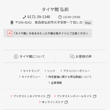
タイヤ館 弘前
0172-39-1340
10:30~19:00
〒036-8162 青森県弘前市大字安原一丁目1-25
Map
タイヤ館について
お客様の声
サイトマップ
リンク
プライバシーポリシー
サイトポリシー
特定整備に関する弊社取組について
企業情報
タイヤ点検・安全点検/タイヤ履き替え/オイル交換/その他
ブリヂストンタイヤサイト
ブリヂストンホイールサイト
ピット作業の予約
オンラインストア
クローク契約会員専用タイヤ履き替え※タイヤ履き替えを