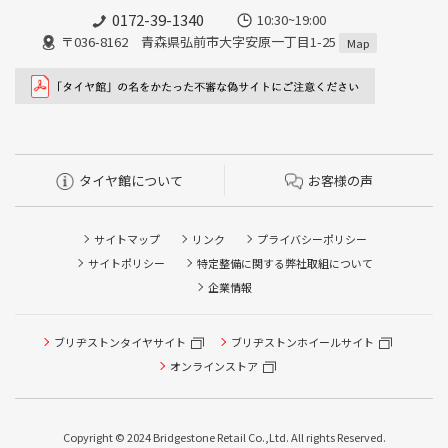
0172-39-1340
10:30~19:00
〒036-8162 青森県弘前市大字安原一丁目1-25
Map
タイヤ館について
お客様の声
サイトマップ
リンク
プライバシーポリシー
サイトポリシー
特定整備に関する弊社取組について
企業情報
タイヤ点検・安全点検/タイヤ履き替え/オイル交換/その他
ブリヂストンタイヤサイト
ブリヂストンホイールサイト
ピット作業の予約
オンラインストア
クローク契約会員専用タイヤ履き替え※タイヤ履き替えを
希望のクローク契約会員の方はこちらを選択ください
Copyright © 2024 Bridgestone Retail Co.,Ltd. All rights Reserved.
本日のタイヤ履き替え順番待ち予約 ※クローク契約会員の