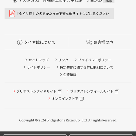
Map
タイヤ館について
お客様の声
サイトマップ
リンク
プライバシーポリシー
サイトポリシー
特定整備に関する弊社取組について
企業情報
タイヤ点検・安全点検/タイヤ履き替え/オイル交換/その他
ブリヂストンタイヤサイト
ブリヂストンホイールサイト
ピット作業の予約
オンラインストア
クローク契約会員専用タイヤ履き替え※タイヤ履き替えを
希望のクローク契約会員の方はこちらを選択ください
Copyright © 2024 Bridgestone Retail Co.,Ltd. All rights Reserved.
本日のタイヤ履き替え順番待ち予約 ※クローク契約会員の
方はご利用いただけません