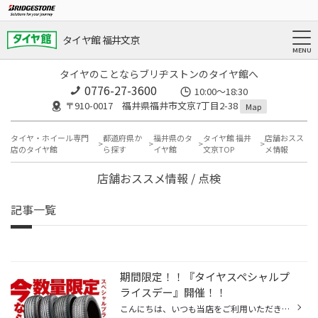
タイヤ館 福井文京
タイヤのことならブリヂストンのタイヤ館へ
0776-27-3600
10:00～18:30
〒910-0017 福井県福井市文京7丁目2-38
Map
タイヤ・ホイール専門
都道府県か
福井県のタ
タイヤ館 福井
店舗おスス
店のタイヤ館
ら探す
イヤ館
文京TOP
メ情報
店舗おススメ情報 / 点検
記事一覧
期間限定！！『タイヤスペシャルプ
ライスデー』開催！！
こんにちは、いつも当店をご利用いただきましてありがとうございます。 4/17(金)～4/26(日)まで、コクピット・タイヤ館におきまして、 期間限定！ サイズ限定！！ 数量限定！！！ お得にお買い求めいただける、「タイヤスペシャルプライスデー」がスタートします！ お得なタイヤのご紹介！！ ワゴン...