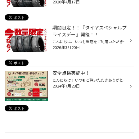
2026年4月17日
期間限定！！『タイヤスペシャルプ
ライスデー』開催！！
こんにちは、いつも当店をご利用いただきましてありがとうございます。 3/20(金)～3/29(日)まで、コクピット・タイヤ館におきまして、 期間限定！ サイズ限定！！ 数量限定！！！ お得にお買い求めいただける、「タイヤスペシャルプライスデー」がスタートします！ お得なタイヤのご紹介！！ ワゴン...
2026年3月20日
安全点検実施中！
こんにちは！いつもご覧いただきありがとうございます！ タイヤ館福井文京です（^ω^） 先般の災害で被災された皆様に心よりお見舞い申し上げますとともに一日も早い復興をお祈り申し上げます。 毎日暑すぎー！！ まじ溶けます(;・∀・)☀ お出かけ前にお車の安全点検ってされてますか？？ 暑いとする...
2024年7月28日