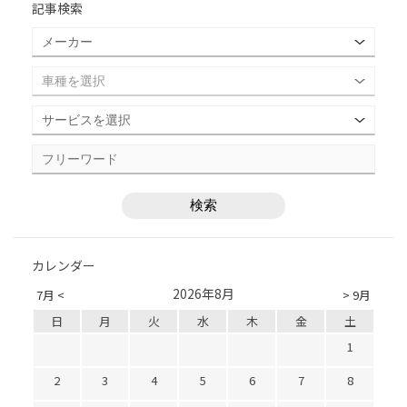
記事検索
カレンダー
2026年8月
7月 <
> 9月
日
月
火
水
木
金
土
1
2
3
4
5
6
7
8