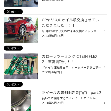
GRヤリスのオイル類交換させてい
ただきました！！！
今回はGRヤリスのオイル交換とミッションオイル交換、リアデフオイル交換を行いました(^_-)-☆ オイルはエコマックス5Wー30を！！ ミッションオイル、LSDオイルはクスコさんのオイルを使用させていただきました！！ まずはミッションオイルから！！ 新車から4000kmですが結構濁ってます。。。 慣らし...
2023年6月16日
カローラツーリングにTEIN FLEX
Z 車高調取付！！
『タイヤ館福井文京』ホームページをご覧いただきありがとうございます。m(__)m 今日も元気に営業中です！ さて！！！！ 今回は！！！！ カローラツーリングにTEIN FLEX Z 車高調の取り付けを行いました！！！！！ 結構前に取付したのですがご紹介がてら！！！ これが純正車高になります！！！ よく...
2023年6月2日
ホイールの裏側覗き見|ºдº) part.2
続いてご紹介するのはホイールの〝リム〟の部分です(≧∇≦*) 〝リム〟とはホイールの外周にあるリング状の部品のコトです♪*ﾟ 実はこの〝リム〟も汚れがつきやすいんです(ﾟOﾟ)!! タイヤを外した時にしかできないからこそ!! 当店ではピカピカに仕上げます(☆∀☆) 見えない部分もきちんと手入れするとさら...
2018年5月29日