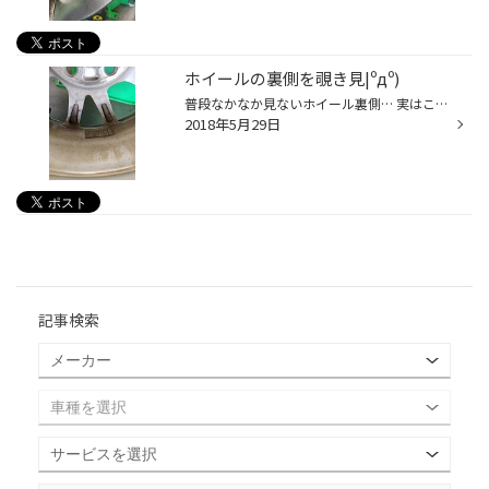
ホイールの裏側を覗き見|ºдº)
普段なかなか見ないホイール裏側… 実はこうなっているんです(ﾟOﾟ)!! ん??何かくっついてる?? これは〝ウェイト〟といってタイヤとホイールのバランスを とるためについているものです★ 当店では組み換え時にこのウェイトを剥がしているのですが、 剥がすと粘着が残って結構やっかいなんですよネ(;´д...
2018年5月29日
記事検索