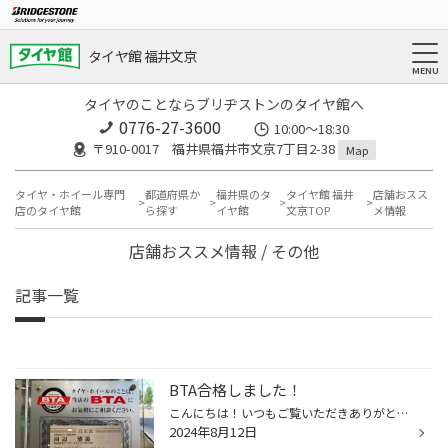
タイヤ館 福井文京
タイヤのことならブリヂストンのタイヤ館へ
0776-27-3600
10:00～18:30
〒910-0017 福井県福井市文京7丁目2-38
Map
タイヤ・ホイール専門
都道府県か
福井県のタ
タイヤ館 福井
店舗おスス
店のタイヤ館
ら探す
イヤ館
文京TOP
メ情報
店舗おススメ情報 / その他
記事一覧
BTA合格しました！
こんにちは！いつもご覧いただきありがとうございます！ タイヤ館福井文京です（^ω^） この度7月に、田辺もBTA（ブリヂストンタイヤアドバイザー）の資格を取得しました！ これで満足せず質のいい接客を目指し日々勉強していきます！！
2024年8月12日