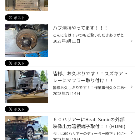
ハブ清掃やってます！！！
こんにちは！いつもご覧いただきありがとうございます！タイヤ館福井文京です（^ω^） 最近ハブ清掃を始めました！！！ ハブ清掃、皆様ご存じでしょうか？？ 車のタイヤを車体につける場所にはナットを付けるためのボルトがあります！！ ボルトとその周りは鉄で作られており、日々の使用での雨風や融...
2023年8月11日
皆様、お久ぶりです！！スズキアト
レーにマフラー取り付け！！
皆様お久しぶりです！！作業事例久々にあげたいと思います！！ (久々すぎる・・・) 今回はこちらのアトレーにマフラーの交換依頼です！！！ いきなりビフォーアフター！！笑 (はしょりすぎ(-_-;)) 音もスポーティーになっていい感じです！！ こもった感じではなく乾いた高音重視の音になりました！...
2023年7月14日
６０ハリアーにBeat-Sonicの外部
映像出力暗視端子取付！！(HDMI)
今回は60ハリアーのディーラー純正ナビにBeat-SonicのHDMI変換ケーブルの取り付けと センターコンソールにHDMI・USB端子の取り付けを行いました！！！(^_-)-☆ まずはセンターコンソールとナビをサラッとばらして・・・ センターコンソールはこんな感じで！！！ Before after！！！ 専用設計なのでし...
2023年6月19日