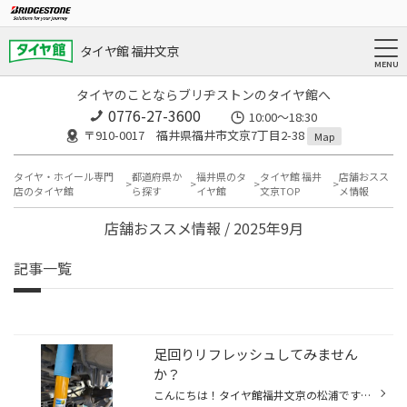
タイヤ館 福井文京
タイヤのことならブリヂストンのタイヤ館へ
0776-27-3600
10:00～18:30
〒910-0017 福井県福井市文京7丁目2-38
Map
タイヤ・ホイール専門
都道府県か
福井県のタ
タイヤ館 福井
店舗おスス
店のタイヤ館
ら探す
イヤ館
文京TOP
メ情報
店舗おススメ情報 / 2025年9月
記事一覧
足回りリフレッシュしてみません
か？
こんにちは！タイヤ館福井文京の松浦です！ 大切に乗っているお車でも、年数とともにリフレッシュしないといけない部品が出てきます。 サスペンションなどの足回り部品もその一つです。 なんだか乗り心地が悪くなってきたなーとか、音が気になるようになってきた方は一度リフレッシュを検討してみて...