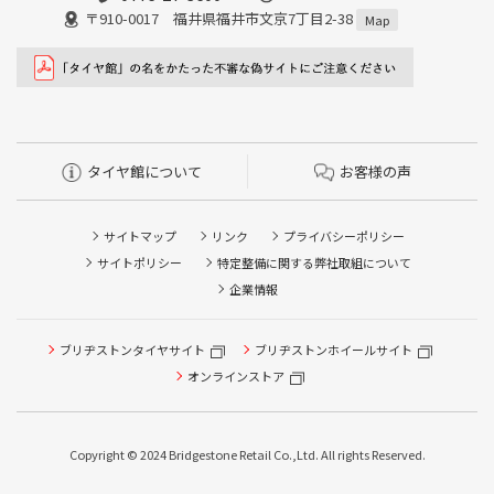
〒910-0017 福井県福井市文京7丁目2-38
Map
タイヤ館について
お客様の声
サイトマップ
リンク
プライバシーポリシー
サイトポリシー
特定整備に関する弊社取組について
企業情報
ブリヂストンタイヤサイト
ブリヂストンホイールサイト
オンラインストア
Copyright © 2024 Bridgestone Retail Co.,Ltd. All rights Reserved.
タイヤ点検・安全点検/タイヤ履き替え/オイル交換/その他
ピット作業の予約