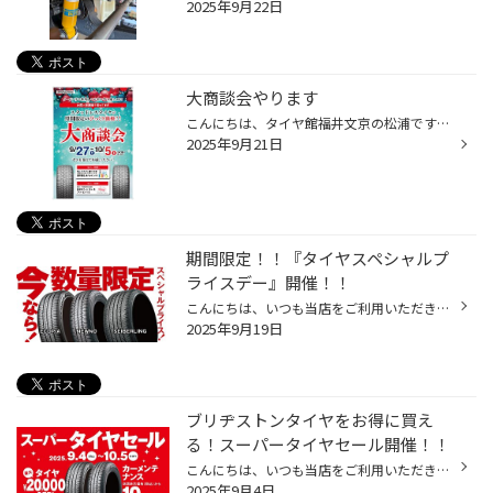
2025年9月22日
大商談会やります
こんにちは、タイヤ館福井文京の松浦です！ ようやく暑さもひと段落して、秋の気配が感じられるようになりました。 ということで、この季節がやってきました！！ 9月27日(土)～10月5日(日)までの9日間、タイヤ＆ホイールの大商談会を開催します！！ 豪華な特典をご用意して皆様のご来店をお待ちして...
2025年9月21日
期間限定！！『タイヤスペシャルプ
ライスデー』開催！！
こんにちは、いつも当店をご利用いただきましてありがとうございます。 本日より、コクピット・タイヤ館におきまして、 期間限定！ サイズ限定！！ 数量限定！！！ お得にお買い求めいただける、「タイヤスペシャルプライスデー」がスタートします！ お得なタイヤのご紹介！！ ワゴンR、N-BOX、タン...
2025年9月19日
ブリヂストンタイヤをお得に買え
る！スーパータイヤセール開催！！
こんにちは、いつも当店をご利用いただきましてありがとうございます。 コクピット・タイヤ館では、ブリヂストンタイヤをお得に買える！ スーパータイヤセールを開催いたします！ ブリヂストンのタイヤを4本ご購入で最大20,000OFF！ タイヤをお得にご購入頂けるチャンスです！ 夏タイヤの交換やスタ...
2025年9月4日