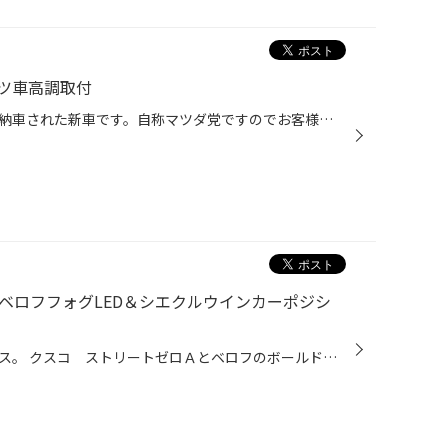
ッツ車高調取付
今回のお客様は車高調取付前日に納車された新車です。自称マツダ党ですのでお客様ご来店時かなり気を付けつつシートやエンジン等が気に成っていたのですが傷、汚れないよう眺めながら作業へ…。 取付させて頂いた車高調は、ブリッツのダンパーＺＺ-Ｒを装着。 最近のブリッツの車高調はバリエーショ...
ベロフフォグLED＆シエクルウインカーポジシ
今回のお客様の車は、３０プリウス。 クスコ ストリートゼロＡとベロフのボールドレイネオLEDイエローカラーをフォグに、そしてフロントウインカーとドアミラーウインカーを点灯させたいと言う事でシエクルのS608C2で全灯に、後はリアウインカーキャンセラーでリアウインカーのみ消灯させました。 ...