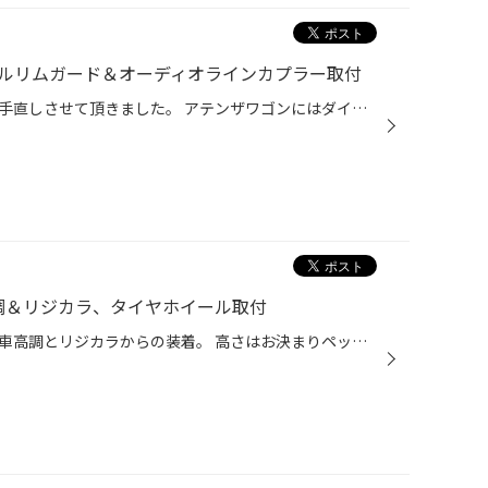
ールリムガード＆オーディオラインカプラー取付
今回は常連様のアテンザワゴンを手直しさせて頂きました。 アテンザワゴンにはダイヤトーンナビを装着していて、今回音質のグレードアップ!! ナビオプションのメイン電源ハーネス交換とオーディオテクニカさんが販売されているRCAがグレードアップしたラインカプラーを装着させて頂きました。 装着...
調＆リジカラ、タイヤホイール取付
今回は、８５系ヴォクシーにまず車高調とリジカラからの装着。 高さはお決まりペッタンコです。 気になったのですが８５系のヴォクシィは４WDなのですが新車時のリヤの車高がFF者に比べすごく上がっています。例えて言うならFFはミニバン、４WDはミニバンのSUV？と言うくらいでした。 車高調は当店...