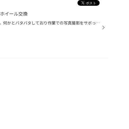
 ホイール交換
皆様お久しぶりの更新になります。何かとバタバタしており作業での写真撮影をサボっており数台UPさせて頂きます。（車高調、ダウンサス、ナビ、オーディオ、LEDやHID、後付けメーター等色々取付させていただいてます） 今回は、スズキ エブリィ（DA64W）で去年の冬にホイールとスタッドレスタイヤ...