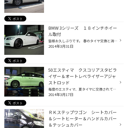
BMW 3シリーズ １８インチホイー
ル取付
皆様お久しぶりです。 春のタイヤ交換と消費税ＵＰのｗ効果なのかバタバタしていて更新出来ませんでしたm(__)m ４月に成り余裕が出来たので、また頑張ってＵＰしますのよろしくお願いします。 今回は去年から予約頂いていたお客様Ｍ様。 色々ホイールを物色して決めたのが、鍛造で有名なボルクレー...
2014年3月31日
50エスティマ クスコリアスタビラ
イザー＆オートレベライザーアジャ
ストロッド
毎度のエスティマ、夏タイヤに交換されて来店。 アライメントはまだですが、高さを微調整するため様子見で今回クスコから出ているリアスタビライザーの取付、それと車高調取付時に下がっていたヘッドライトのオートレベライザーをアジャストロッドにて調整、 お客様いわく、リアスタビを付けてから...
2014年3月17日
ＲＫステップワゴン シートカバー
＆シートヒーター＆ハンドルカバー
＆テッシュカバー