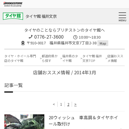
タイヤ館 福井文京
タイヤのことならブリヂストンのタイヤ館へ
0776-27-3600
10:00～18:30
〒910-0017 福井県福井市文京7丁目2-38
Map
タイヤ・ホイール専門
都道府県か
福井県のタ
タイヤ館 福井
店舗おスス
店のタイヤ館
ら探す
イヤ館
文京TOP
メ情報
店舗おススメ情報 / 2014年3月
記事一覧
<
1
2
>
20ウィッシュ 車高調＆タイヤホイ
ール取付け