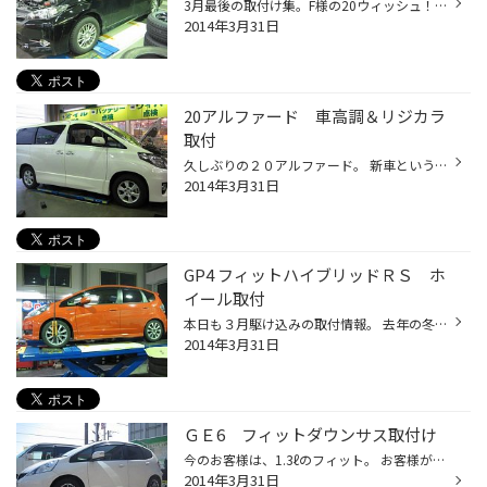
3月最後の取付け集。F様の20ウィッシュ！ 初めての車高ダウンらしく程良くのはずでテインの車高調だったのですが、 最低地上高90mmでギリギリの状態。 カッコいいし本人様も気に入って頂いたので、腹下には気を付けてくださいm(__)m ホイールも19インチなのですが、この車クリアランスがきわどく、 ...
2014年3月31日
20アルファード 車高調＆リジカラ
取付
久しぶりの２０アルファード。 新車という事で足回り、タイヤ＆ホイール、シートカバー、テールランプなどまとめて買っていただいた常連Ｍ様。 今回は足回りはクスコをチョイス！文京店ではクスコの専門店認定なのです。車高調だけではなくはやりのミニバンに適した部品もかなり出ているので何かあ...
2014年3月31日
GP4 フィットハイブリッドＲＳ ホ
イール取付
本日も３月駆け込みの取付情報。 去年の冬に車高調とオーディオを組ませていただいた常連Ｋ様、春仕様にするため車高調を一番低く設定。 前後での高さ合わせをしてからアライメントに突入‼ 夜遅かったのですが本人も巻き添えにしてかなりいい感じに仕上がりました。 まだまだ今からなのでこれからも...
2014年3月31日
ＧＥ6 フィットダウンサス取付け
今のお客様は、1.3ℓのフィット。 お客様がお店に来られ、ホイールのインチUPをしたいとのこと。 インチを尋ねると『15インチで‼』。 さらに詳しく話をお聞きすると、今のフィットも1.3ℓになると、 14インチが新車時に付いてくるのだが、1.5ℓ＆ハイブリッド車よりタイヤが小さく、 フェンダーとタイ...
2014年3月31日