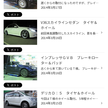
遅くからの取付になったのですが、グレイスシートカバー＆ハンドルカバー＆テッシュカバーそれにクラッツィオのシートヒーターの取付‼ 取付後の画像撮り忘れてすいません(._.) グレイス ＲＥmixαのブラックにレッドステッチ設定。 座り心地も良く価格もお手頃なのでオススメです。 お買上ありがと...
2014年3月17日
V36スカイラインセダン タイヤ＆
ホイール
前回車高調取付したスカイライン、首を長～くして待たれていたお客様。 取付前に車高を調整して取付。 車高もホイールかなり気に入って頂き、そのままアライメント。やはりリアがニッサン独特の足回り、思っていたほどキャンバーが戻らない(+o+)左右のみ数値を合わせ、その上で前後トーをしっかり調...
2014年3月16日
インプレッサＧＶＢ ブレーキロー
ター＆パッド
古くから来て頂いているＴ様。 ブレーキが利かない＆車検でブレーキパッドの目が残りわずかとの事で今回エンドレスブレーキパッドを選んで頂いたのですが、ブレーキローターも少し減っていたので『どうせなら』という事でまとめて交換に。 付けてすぐにはハードブレーキはダメですから慣らしをして...
2014年3月16日
デリカＤ：５ タイヤ＆ホイール
今回はＴ様のホイール取付。 5年程ホイールを我慢していたらしく、しかもデリカに合うタイプのホイールを見つけるのに色々と悩み決めたのがレオニス。 金額は安目ながら見た目の質感が高いホイールなのでオススメ‼ 今回レオニスに更に高級感を高めるためレグノＧＲＶで決めて頂き、お客様も気に入っ...
2014年3月15日